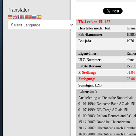
Translator
Tfz-Lexikon 151 137
Hersteller mech. Teil:
Krauss
Fabriknummer:
19805
Baujahr:
1976
Eigentümer:
Railio
UIC-Nummer:
ohne
Letzte Revison:
IS 70
Z-Stellung:
01.04
Zerlegung:
23.06
Sonstiges:
LZB
Lebenslauf:
Auslieferung an Deutsche Bundesbahn
01.01.1994: Deutsche Bahn AG als 151
01.07.1999: DB Cargo AG als 151
01.09.2003: Railion Deutschland AG, a
15.12.2007: Brand bei Helenabrunn
20.12.2007: Überführung nach Grembe
16.05.2008: Überführung nach Opladen