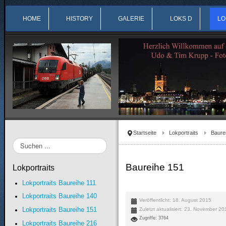
HOME
HISTORY
GALERIE
LOKS D
LO
Startseite
Lokportraits
Baure
Suchen
...
Baureihe 151
Lokportraits
Lokportraits Baureihe 111
Lokportraits Baureihe 140
Veröffentlicht: 18. August 2015
Lokportraits Baureihe 151
Zuletzt aktualisiert: 23. November 2
Zugriffe: 3764
Lokportraits Baureihe 216