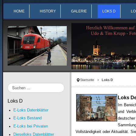
HOME
HISTORY
GALERIE
LOKS D
LO
Startseite
Loks D
Suchen
...
Loks D
Loks D
Im Bereic
E-Loks Datenblätter
und Verbl
E-Loks Bestand
deutsche
Sammlung 
E-Loks bei Privaten
Vollständigkeit oder Aktualität. 
Dieselloks Datenblätter