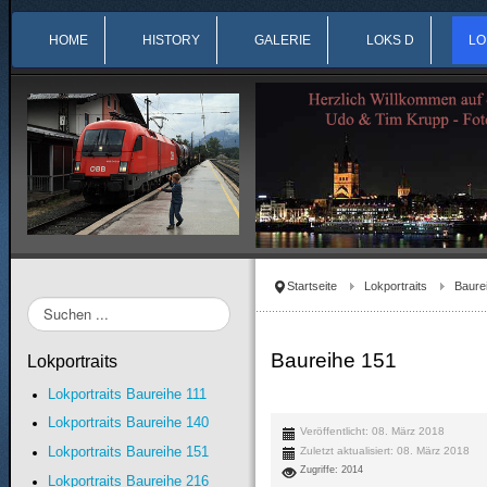
HOME
HISTORY
GALERIE
LOKS D
LO
Startseite
Lokportraits
Baure
Suchen
...
Baureihe 151
Lokportraits
Lokportraits Baureihe 111
Lokportraits Baureihe 140
Veröffentlicht: 08. März 2018
Lokportraits Baureihe 151
Zuletzt aktualisiert: 08. März 2018
Zugriffe: 2014
Lokportraits Baureihe 216