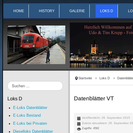
HOME
HISTORY
GALERIE
LOKS D
LO
Startseite
Loks D
Datenblätt
Suchen
...
Datenblätter VT
Loks D
E-Loks Datenblätter
E-Loks Bestand
Veröffentlicht: 28. September 2015
E-Loks bei Privaten
Zuletzt aktualisiert: 28. September 2
Zugriffe: 4562
Dieselloks Datenblätter