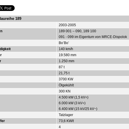
Baureihe 189
2003-2005
rn
189 001 – 090, 189 100
091 - 099 im Eigentum von MRCE-Dispolok
Bo’Bo’
igkeit
140 km/h
er
19.580 mm
r
1.250 mm
87 t
21,75 t
3700 KW
Ölgekühlt
300 KN
4.500 kW (1,5 kV=)
6.000 kW (3 kV=)
6.400 kW (15 kV/25 kV~)
Tatzlager
fer
73,6 KW/t
4