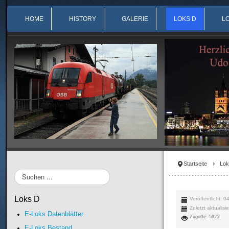
HOME
HISTORY
GALERIE
LOKS D
L
Startseite
Lok
Suchen
...
Loks D
Veröffentlicht: 0
Zuletzt aktualis
E-Loks Datenblätter
Zugriffe: 5925
E-Loks Bestand