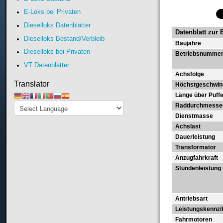
E-Loks bei Privaten
Dieselloks Datenblätter
Datenblatt zur 
Dieselloks Bestand/Verbleib
Baujahre
Dieselloks bei Privaten
Betriebsnumme
VT Datenblätter
Achsfolge
Translator
Höchstgeschwind
Länge über Puff
Raddurchmesse
Dienstmasse
Achslast
Dauerleistung
Transformator
Anzugfahrkraft
Stundenleistung
Antriebsart
Leistungskennzif
Fahrmotoren