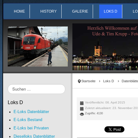
HOME
HISTORY
GALERIE
LOKS D
LO
Startseite
Loks D
Datenblätt
Suchen
...
Loks D
Veröffentlicht: 06. April 2015
Zuletzt aktualisiert: 23. November 2
E-Loks Datenblätter
Zugriffe: 4130
E-Loks Bestand
E-Loks bei Privaten
Dieselloks Datenblätter