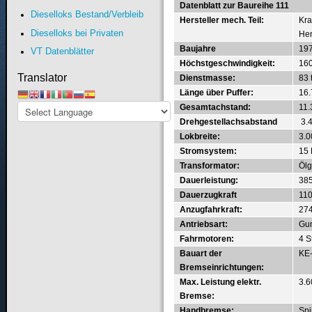
Datenblatt zur Baureihe 111
Dieselloks Bestand/Verbleib
Hersteller mech. Teil:
Kra
Dieselloks bei Privaten
He
Baujahre
197
VT Datenblätter
Höchstgeschwindigkeit:
160
Translator
Dienstmasse:
83 
Länge über Puffer:
16
Gesamtachstand:
11
Drehgestellachsabstand
3.
Lokbreite:
3.
Stromsystem:
15 
Transformator:
Ölg
Dauerleistung:
385
Dauerzugkraft
11
Anzugfahrkraft:
27
Antriebsart:
Gum
Fahrmotoren:
4 S
Bauart der
KE
Bremseinrichtungen:
Max. Leistung elektr.
3.
Bremse:
Handbremse:
Spi