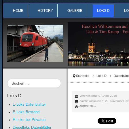
HOME
HISTORY
GALERIE
LOKS D
LO
Startseite
Loks D
Datenblätt
Suchen
...
Loks D
Veröffentlicht: 07. April 2015
Zuletzt aktualisiert: 23. November 2
E-Loks Datenblätter
Zugriffe: 5419
E-Loks Bestand
E-Loks bei Privaten
Dieselloks Datenblätter