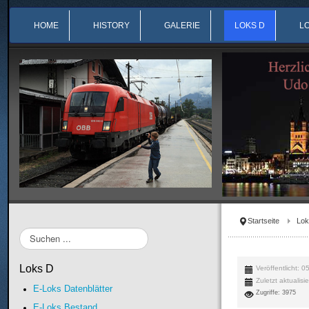
HOME
HISTORY
GALERIE
LOKS D
L
Startseite
Lok
Suchen
...
Loks D
Veröffentlicht: 0
Zuletzt aktualis
E-Loks Datenblätter
Zugriffe: 3975
E-Loks Bestand