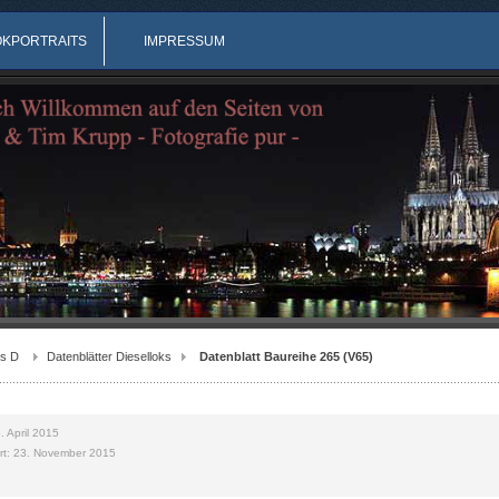
OKPORTRAITS
IMPRESSUM
s D
Datenblätter Dieselloks
Datenblatt Baureihe 265 (V65)
5. April 2015
iert: 23. November 2015