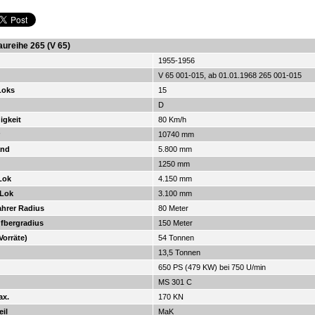
aureihe 265 (V 65)
1955-1956
n
V 65 001-015, ab 01.01.1968 265 001-015
Loks
15
D
igkeit
80 Km/h
r
10740 mm
and
5.800 mm
1250 mm
Lok
4.150 mm
 Lok
3.100 mm
ahrer Radius
80 Meter
ufbergradius
150 Meter
Vorräte)
54 Tonnen
13,5 Tonnen
650 PS (479 KW) bei 750 U/min
MS 301 C
ax.
170 KN
eil
MaK