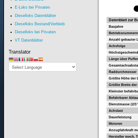
E-Loks bei Privaten
Dieselloks Datenblätter
Datenblatt zur B
Dieselloks Bestand/Verbleib
Baujahre
Dieselloks bei Privaten
Betriebsnummer
Anzahl gebauter 
VT Datenblätter
Achsfolge
Translator
Höchstgeschwind
Länge über Puffe
Gesamtachsabst
Raddurchmesser
Größte Höhe der 
Größte Breite der
Kleinster befahrb
Befahrbarer Abla
Dienstmasse (2/3 
Achslast
Dauerleistung
Motoren
Anzugfahrkraft m
Hersteller mech. T