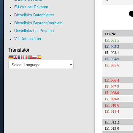
E-Loks bei Privaten
Dieselloks Datenblätter
Dieselloks Bestand/Verbleib
Dieselloks bei Privaten
Tfz-Nr
VT Datenblätter
151 001-5
151 002-3
Translator
151 003-1
151 004-9
151 005-6
151 006-4
151 007-2
151 008-0
151 009-8
151 010-6
151 011-4
151 012-2
151 013-0