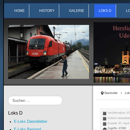
HOME
HISTORY
GALERIE
LOKS D
L
Startseite
Lok
Suchen
...
Loks D
Veröffentlicht: 0
Zuletzt aktualisi
E-Loks Datenblätter
Erstellt: 07. Apri
Zugriffe: 47390
E-Loks Bestand