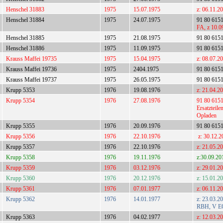
Henschel 31883
1975
15.07.1975
z: 06.11.2
Henschel 31884
1975
24.07.1975
91 80 615
FA, z 10.0
Henschel 31885
1975
21.08.1975
91 80 615
Henschel 31886
1975
11.09.1975
91 80 615
Krauss Maffei 19735
1975
15.04.1975
z: 08.07.2
Krauss Maffei 19736
1975
2404.1975
91 80 615
Krauss Maffei 19737
1975
26.05.1975
91 80 615
Krupp 5353
1976
19.08.1976
z: 21.04.2
Krupp 5354
1976
27.08.1976
91 80 6151
Ersatzteil
Opladen
Krupp 5355
1976
20.09.1976
91 80 615
Krupp 5356
1976
22.10.1976
z: 30.12.2
Krupp 5357
1976
22.10.1976
z: 21.05.2
Krupp 5358
1976
19.11.1976
z:30.09.20
Krupp 5359
1976
03.12.1976
z: 29.01.2
Krupp 5360
1976
20.12.1976
z: 15.01.
Krupp 5361
1976
07.01.1977
z: 06.11.2
Krupp 5362
1976
14.01.1977
z: 23.03.2
RBH, V EO
Krupp 5363
1976
04.02.1977
z: 12.03.2