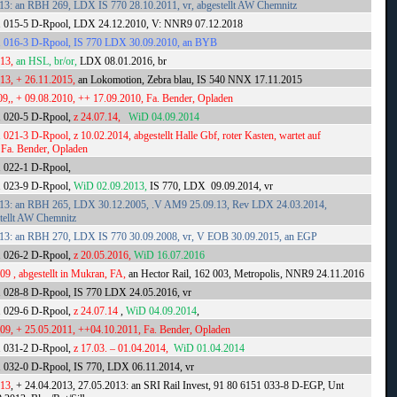
13: an RBH 269, LDX IS 770 28.10.2011, vr, abgestellt AW Chemnitz
1 015-5 D-Rpool, LDX 24.12.2010, V: NNR9 07.12.2018
1 016-3 D-Rpool, IS 770 LDX 30.09.2010, an BYB
013,
an HSL, br/or,
LDX 08.01.2016, br
013, + 26.11.2015,
an Lokomotion, Zebra blau, IS 540 NNX 17.11.2015
09,, + 09.08.2010, ++ 17.09.2010, Fa. Bender, Opladen
1 020-5 D-Rpool,
z 24.07.14,
WiD 04.09.2014
 021-3 D-Rpool, z 10.02.2014, abgestellt Halle Gbf, roter Kasten, wartet auf
 Fa. Bender, Opladen
1 022-1 D-Rpool,
1 023-9 D-Rpool,
WiD 02.09.2013,
IS 770, LDX 09.09.2014, vr
013: an RBH 265, LDX 30.12.2005, .V AM9 25.09.13, Rev LDX 24.03.2014,
estellt AW Chemnitz
013: an RBH 270, LDX IS 770 30.09.2008, vr, V EOB 30.09.2015, an EGP
1 026-2 D-Rpool,
z 20.05.2016,
WiD 16.07.2016
009 , abgestellt in Mukran, FA,
an Hector Rail, 162 003, Metropolis, NNR9 24.11.2016
1 028-8 D-Rpool, IS 770 LDX 24.05.2016, vr
1 029-6 D-Rpool,
z 24.07.14
,
WiD 04.09.2014
,
009, + 25.05.2011, ++04.10.2011, Fa. Bender, Opladen
1 031-2 D-Rpool,
z 17.03. – 01.04.2014,
WiD 01.04.2014
 032-0 D-Rpool, IS 770, LDX 06.11.2014, vr
013
, + 24.04.2013, 27.05.2013: an SRI Rail Invest, 91 80 6151 033-8 D-EGP, Unt