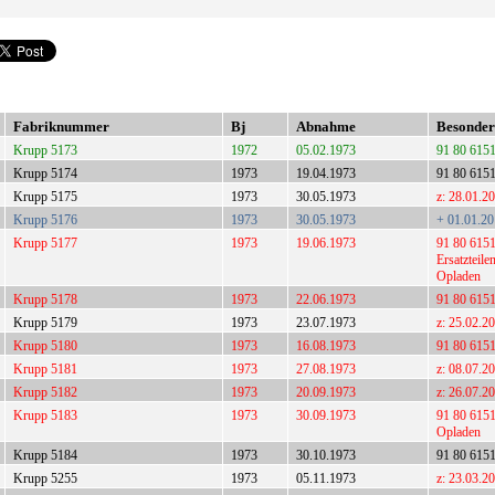
Fabriknummer
Bj
Abnahme
Besonder
Krupp 5173
1972
05.02.1973
91 80 615
Krupp 5174
1973
19.04.1973
91 80 615
Krupp 5175
1973
30.05.1973
z: 28.01.2
Krupp 5176
1973
30.05.1973
+ 01.01.20
Krupp 5177
1973
19.06.1973
91 80 6151 
Ersatzteil
Opladen
Krupp 5178
1973
22.06.1973
91 80 6151
Krupp 5179
1973
23.07.1973
z: 25.02.2
Krupp 5180
1973
16.08.1973
91 80 6151
Krupp 5181
1973
27.08.1973
z: 08.07.2
Krupp 5182
1973
20.09.1973
z: 26.07.2
Krupp 5183
1973
30.09.1973
91 80 6151
Opladen
Krupp 5184
1973
30.10.1973
91 80 615
Krupp 5255
1973
05.11.1973
z: 23.03.2