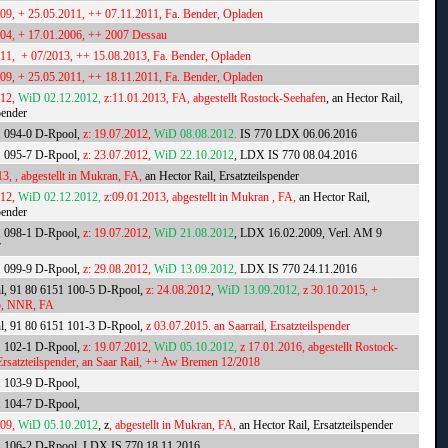
009, + 25.05.2011, ++ 07.11.2011, Fa. Bender, Opladen
004, + 17.01.2006, ++ 2007 Dessau
011, + 07/2013, ++ 15.08.2013, Fa. Bender, Opladen
009, + 25.05.2011, ++ 18.11.2011, Fa. Bender, Opladen
012,
WiD 02.12.2012,
z:11.01.2013, FA, abgestellt Rostock-Seehafen
, an Hector Rail,
pender
1 094-0 D-Rpool,
z: 19.07.2012,
WiD 08.08.2012.
IS 770 LDX 06.06.2016
1 095-7 D-Rpool,
z: 23.07.2012,
WiD 22.10.2012
, LDX IS 770 08.04.2016
13, , abgestellt in Mukran, FA,
an Hector Rail, Ersatzteilspender
012,
WiD 02.12.2012,
z:09.01.2013, abgestellt in Mukran , FA,
an Hector Rail,
pender
1 098-1 D-Rpool,
z: 19.07.2012,
WiD 21.08.2012
, LDX 16.02.2009, Verl. AM 9
7
1 099-9 D-Rpool,
z: 29.08.2012,
WiD 13.09.2012,
LDX IS 770 24.11.2016
hl, 91 80 6151 100-5 D-Rpool,
z: 24.08.2012
,
WiD 13.09.2012,
z 30.10.2015, +
5, NNR, FA
hl, 91 80 6151 101-3 D-Rpool,
z 03.07.2015. an Saarrail, Ersatzteilspender
1 102-1 D-Rpool,
z: 19.07.2012,
WiD 05.10.2012,
z 17.01.2016, abgestellt Rostock-
Ersatzteilspender, an Saar Rail, ++ Aw Bremen 12/2018
1 103-9 D-Rpool,
1 104-7 D-Rpool,
009,
WiD 05.10.2012
, z
, abgestellt in Mukran, FA,
an Hector Rail, Ersatzteilspender
1 106-2 D-Rpool, LDX IS 770 18.11.2016