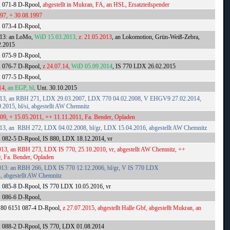
1 071-8 D-Rpool,
abgestellt in Mukran, FA, an HSL, Ersatzteilspender
997, + 30.08.1997
1 073-4 D-Rpool,
013: an LoMo,
WiD 15.03.2013,
z: 21.05.2013
, an Lokomotion, Grün-Weiß-Zebra,
2.2015
1 075-9 D-Rpool,
1 076-7 D-Rpool,
z 24.07.14,
WiD 05.09.2014
, IS 770 LDX 26.02.2015
1 077-5 D-Rpool,
14,
an EGP, bl,
Unt. 30.10.2015
013, an RBH 271, LDX 29.03.2007, LDX 770 04.02.2008, V EHGV9 27.02.2014,
2015, bl/si, abgestellt AW Chemnitz
009, + 15.05.2011, ++ 11.11.2011, Fa. Bender, Opladen
13, an RBH 272, LDX 04.02.2008, bl/gr, LDX 15.04.2016, abgestellt AW Chemnitz
 082-5 D-Rpool, IS 880, LDX 18.12.2014, vr
13, an RBH 273, LDX IS 770, 25.10.2010, vr, abgestellt AW Chemnitz, ++
, Fa. Bender, Opladen
013: an RBH 266, LDX IS 770 12.12.2006, bl/gr, V IS 770 LDX
, abgestellt AW Chemnitz
1 085-8 D-Rpool, IS 770 LDX 10.05.2016, vr
1 086-6 D-Rpool,
 80 6151 087-4 D-Rpool,
z 27.07.2015, abgestellt Halle Gbf, abgestellt Mukran, an
1 088-2 D-Rpool, IS 770, LDX 01.08.2014