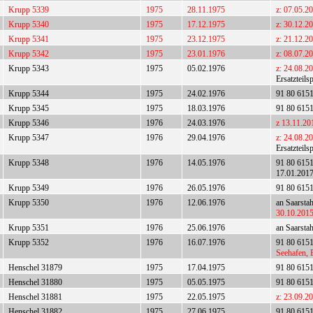
Krupp 5339
1975
28.11.1975
z: 07.05.2
Krupp 5340
1975
17.12.1975
z: 30.12.2
Krupp 5341
1975
23.12.1975
z: 21.12.2
Krupp 5342
1975
23.01.1976
z: 08.07.2
Krupp 5343
1975
05.02.1976
z: 24.08.2
Ersatzteils
Krupp 5344
1975
24.02.1976
91 80 615
Krupp 5345
1975
18.03.1976
91 80 615
Krupp 5346
1976
24.03.1976
z 13.11.20
Krupp 5347
1976
29.04.1976
z: 24.08.2
Ersatzteils
Krupp 5348
1976
14.05.1976
91 80 615
17.01.201
Krupp 5349
1976
26.05.1976
91 80 615
Krupp 5350
1976
12.06.1976
an Saarsta
30.10.201
Krupp 5351
1976
25.06.1976
an Saarsta
Krupp 5352
1976
16.07.1976
91 80 615
Seehafen, 
Henschel 31879
1975
17.04.1975
91 80 615
Henschel 31880
1975
05.05.1975
91 80 615
Henschel 31881
1975
22.05.1975
z: 23.09.2
Henschel 31882
1975
27.06.1975
91 80 615