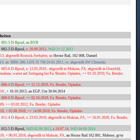
heiten
1 001-5 D-Rpool, an BYB
1 002-3 D-Rpool,
z: 20.09.2012,
WiD 21.12.2012
013, abgestellt Rostock-Seehafen, an
Hector Rail, 162 008, Damiel
13, an: RBH 268, LDX IS 700 24.01.2011, vr, abgestellt AW Chemnitz
005-6 D-Rpool, z: 12.05.2010 , abgestellt in Mukran, FA, abgestellt in Osterfeld,
entnahme, wartet auf Zerlegung bei Fa. Bender, Opladen, ++ 01.10.2019, Fa. Bender,
 006-4 D-Rpool, ++ 12.12.2019, Fa. Bender, Opladen
010
, + 16.10.2013, an EGP, Unt 30.04.2014
 008-0 D-Rpool, ++ 02.10.2019, Fa. Bender, Opladen
009, ++ 03.01.2012, Fa. Bender, Opladen
010, + 03.08.2010, ++ 14.09.2010, Fa. Bender, Opladen
 011-4 D-Rpool, z: 23.03.2010, abgestellt in Mukran, FA, ++ 16.01.2020, Fa. Bender,
1 012-5 D-Rpool,
WiD 02.09.2013
,
z 24.07.14,
WiD 04.09.2014
010, + 06.01.2016, abgestellt in Mukran, FA,
an Hector Rail 162.001, Mabuse, gr/or