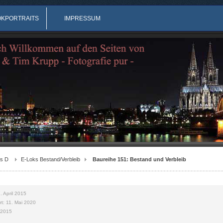
OKPORTRAITS
IMPRESSUM
s D
E-Loks Bestand/Verbleib
Baureihe 151: Bestand und Verbleib
7. April 2015
ert: 11. Mai 2020
l 2015