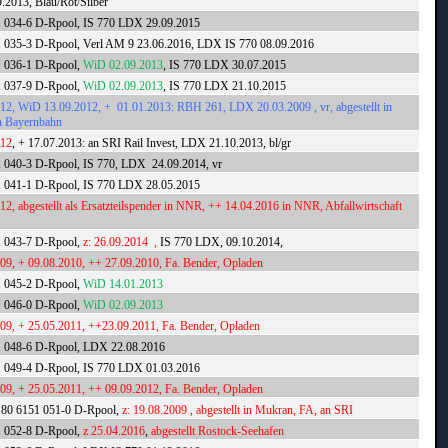
2013, Blau/Rot/Silber
1 034-6 D-Rpool, IS 770 LDX 29.09.2015
1 035-3 D-Rpool, Verl AM 9 23.06.2016, LDX IS 770 08.09.2016
1 036-1 D-Rpool,
WiD 02.09.2013
, IS 770 LDX 30.07.2015
1 037-9 D-Rpool,
WiD 02.09.2013
, IS 770 LDX 21.10.2015
012
,
WiD 13.09.2012,
+
01.01.2013: RBH 261, LDX 20.03.2009 , vr, abgestellt in
n Bayernbahn
012
, + 17.07.2013: an SRI Rail Invest, LDX 21.10.2013, bl/gr
1 040-3 D-Rpool, IS 770, LDX 24.09.2014, vr
1 041-1 D-Rpool, IS 770 LDX 28.05.2015
012, abgestellt als Ersatzteilspender in NNR, ++ 14.04.2016 in NNR, Abfallwirtschaft
1 043-7 D-Rpool,
z: 26.09.2014 ,
IS 770 LDX, 09.10.2014,
009, + 09.08.2010, ++ 27.09.2010, Fa. Bender, Opladen
1 045-2 D-Rpool,
WiD 14.01.2013
1 046-0 D-Rpool,
WiD 02.09.2013
009, + 25.05.2011, ++23.09.2011, Fa. Bender, Opladen
1 048-6 D-Rpool, LDX 22.08.2016
1 049-4 D-Rpool, IS 770 LDX 01.03.2016
009, + 25.05.2011, ++ 09.09.2012, Fa. Bender, Opladen
 80 6151 051-0 D-Rpool,
z: 19.08.2009 , abgestellt in Mukran, FA, an SRI
1 052-8 D-Rpool,
z 25.04.2016
,
abgestellt Rostock-Seehafen