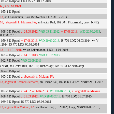
1 053-6 D-Rpool, LDX IS 770 01.12.2016
99 , + 30.10.1999
1 055-1 D-Rpool,
013,
an Lokomotion, Blau Weiß-Zebra, LDX 31.12.2014
10, , abgestellt in Mukran, FA,
an Hector Rail, 162 004, Fitzcarraldo, gr/or, NNR)
7
1 058-5 D-Rpool,
z: 24.08.2012
,
WiD 05.11.2012,
+ 17.08.2013
,
WiD 20.09.2013
,
0 12.08.2016
1 059-3 D-Rpool,
+ 17.08.2013
,
WiD 20.09.2013
, IS 770 LDX 06.03.2014, vr, V
.2014, IS 770 LDX 06.03.2014
013, + 11.01.2016,
vr, an Lokomotion, LDX 11.01.2016
1 061-9 D-Rpool,
z: 14.01.2013,
WiD 11.02.2013
1 062-7 D-Rpool,
WiD 02.09.2013
 in NNR, an Hector Rail, 162 010, Bieberkopf, NNR9 03.12.2018 or/gr
1 064-3 D-Rpool,
1 065-0 D-Rpool,
z, abgestellt in Mukran, FA
013, abgestellt Rostock-Seehafen,
an Hector Rail, 162 006, Hauser, NNR9 24.11.2017
1 067-6 D-Rpool,
z 24.02. – 06.04.2014
.
WiD 06.04.2014,
z., abgestellt in Mukran
1 068-4 D-Rpool,
z: 21.03.2012 ,
WiD 28.06.2013,
IS 770 LDX 01.07.2015
1 069-2 D-Rpool, IS 770 LDX 03.06.2015
013, abgestellt in Mukran, FA,
an Hector Rail, „162 002“, Lang, NNR9 06.09.2016,