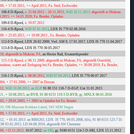
009, + 17.01.2011, ++ April 2011, Fa. Steil, Eschweiler
1 108-8 D-Rpool,
z: 25.04.2012 – 20.11.2013,
WiD 20.11.2013,
abgestellt in Mukran.
9.2015, ++ 14.01.2020, Fa. Bender, Opladen
1 109-6 D-Rpool,
z: 19.07.2012
1 110-4 D-Rpool,
WiD 07.01.2013
, LDX IS 770 02.08.2016
009: + 25.05.2011, ++ 19.09.2011 , Fa. Bender, Opladen
1 112-0 D-Rpool, LDX 26.02.2009, Verl. AM 9, 17.01.2017, LDX IS 770 11.04.2017
1 113-8 D-Rpool, LDX IS 770 30.05.2017
010, abgestellt in Mukran, FA,
an Hector Rail, Ersatzteilspender
 115-3 D-Rpool, z: 06.11.2009, abgestellt in Mukran, FA, abgestellt Osterfeld,
entnahme, wartet auf Zerlegung bei Fa. Bender, Opladen, ++ 30.09.2019, Fa. Bender,
1 116-1 D-Rpool,
z: 08.06.2012,
WiD 07.04.2013
, LDX IS 770 06.07.2017
004, + 17.01.2006, ++ 2007 in Dessau
012,
WiD 31.08.2012,
an EGP
91 80 151 118-7 D-EGP, Unt 31.01.2015
13 , + 10.08.2015,
an BYB,
91 80 6151 119-5 D-BYB, gr, MNLX 06.01.2016
003, + 29.01.2003, ++ 2003 in Opladen bei Fa. Bender
2010, DB-Museum Koblenz-Lützel, StO SEM Siegen
009, + 17.01.2011, ++ April 2011, Fa. Steil, Eschweiler
012, + 01.01.2013: an RBH263, LDX IS 770, 09.05.2008, bl/si, 91 80 6151 123-7 D-
B 03.02.2015, LD 04.08.2016, abgestellt AW Chemnitz
009, +15.11.2012,
10.07.2012:
an SRI
, gr, 9180 6151 124-5 D-SRI, LDX 15.11.2012