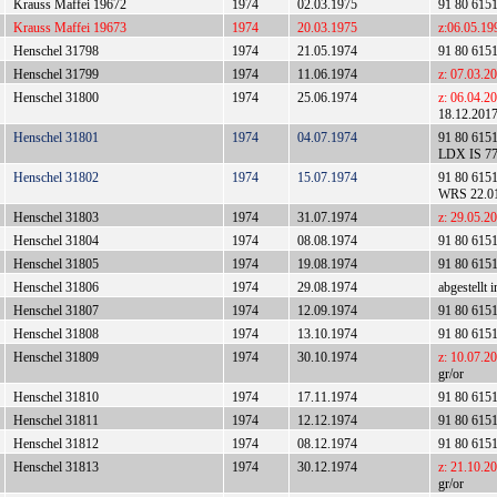
Krauss Maffei 19672
1974
02.03.1975
91 80 615
Krauss Maffei 19673
1974
20.03.1975
z:06.05.19
Henschel 31798
1974
21.05.1974
91 80 615
Henschel 31799
1974
11.06.1974
z: 07.03.2
Henschel 31800
1974
25.06.1974
z: 06.04.20
18.12.201
Henschel 31801
1974
04.07.1974
91 80 615
LDX IS 77
Henschel 31802
1974
15.07.1974
91 80 615
WRS 22.01
Henschel 31803
1974
31.07.1974
z: 29.05.2
Henschel 31804
1974
08.08.1974
91 80 615
Henschel 31805
1974
19.08.1974
91 80 615
Henschel 31806
1974
29.08.1974
abgestellt
Henschel 31807
1974
12.09.1974
91 80 615
Henschel 31808
1974
13.10.1974
91 80 615
Henschel 31809
1974
30.10.1974
z: 10.07.2
gr/or
Henschel 31810
1974
17.11.1974
91 80 615
Henschel 31811
1974
12.12.1974
91 80 615
Henschel 31812
1974
08.12.1974
91 80 615
Henschel 31813
1974
30.12.1974
z: 21.10.2
gr/or