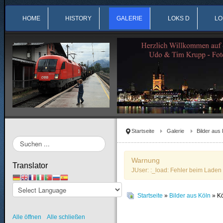
HOME
HISTORY
GALERIE
LOKS D
LO
Startseite
Galerie
Bilder aus 
Suchen
...
Warnung
Translator
JUser: :_load: Fehler beim Laden 
Startseite
»
Bilder aus Köln
» Kö
Alle öffnen
Alle schließen