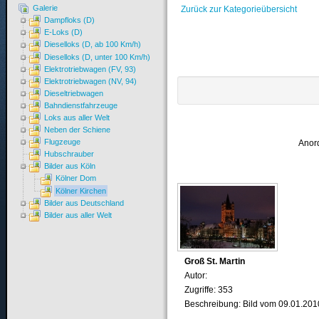
Galerie
Zurück zur Kategorieübersicht
Dampfloks (D)
E-Loks (D)
Dieselloks (D, ab 100 Km/h)
Dieselloks (D, unter 100 Km/h)
Elektrotriebwagen (FV, 93)
Elektrotriebwagen (NV, 94)
Dieseltriebwagen
Bahndienstfahrzeuge
Loks aus aller Welt
Neben der Schiene
Flugzeuge
Anor
Hubschrauber
Bilder aus Köln
Kölner Dom
Kölner Kirchen
Bilder aus Deutschland
Bilder aus aller Welt
Groß St. Martin
Autor:
Zugriffe: 353
Beschreibung: Bild vom 09.01.201