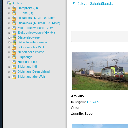
Galerie
Zurück zur Galerieübersicht
Dampfloks (D)
E-Loks (D)
Dieselloks (D, ab 100 Km/h)
Dieselloks (D, unter 100 Km/h)
Elektrotriebwagen (FV, 93)
Elektrotriebwagen (NV, 94)
Dieseltriebwagen
Bahndienstfahrzeuge
Loks aus aller Welt
Neben der Schiene
Flugzeuge
Hubschrauber
Bilder aus Köln
Bilder aus Deutschland
Bilder aus aller Welt
475 405
Kategorie
Re 475
Autor:
Zugriffe: 1806