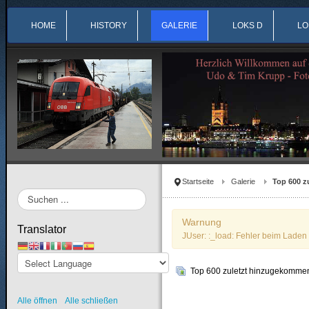
HOME
HISTORY
GALERIE
LOKS D
LO
Startseite
Galerie
Top 600 z
Suchen
...
Warnung
Translator
JUser: :_load: Fehler beim Laden 
Top 600 zuletzt hinzugekommen
Alle öffnen
Alle schließen