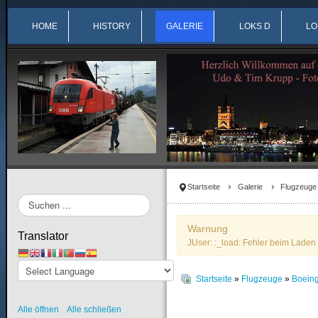
HOME
HISTORY
GALERIE
LOKS D
LO
Startseite
Galerie
Flugzeuge
Suchen
...
Warnung
Translator
JUser: :_load: Fehler beim Laden 
Startseite
»
Flugzeuge
»
Boein
Alle öffnen
Alle schließen