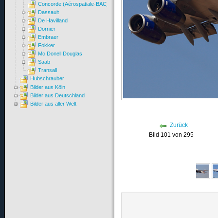
Concorde (Aérospatiale-BAC)
Dassault
De Havilland
Dornier
Embraer
Fokker
Mc Donell Douglas
Saab
Transall
Hubschrauber
Bilder aus Köln
Bilder aus Deutschland
Bilder aus aller Welt
Zurück
Bild 101 von 295