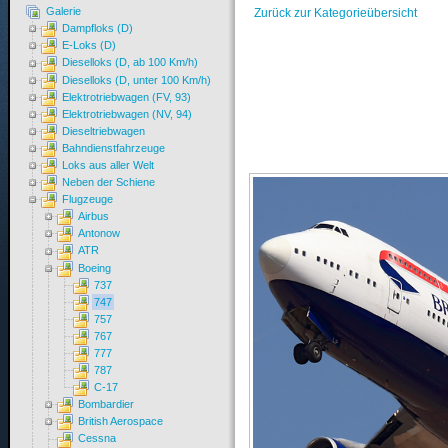
Galerie
Zurück zur Kategorieübersicht
Dampfloks (D)
E-Loks (D)
Dieselloks (D, ab 100 Km/h)
Dieselloks (D, unter 100 Km/h)
Elektrotriebwagen (FV, 93)
Elektrotriebwagen (NV, 94)
Dieseltriebwagen
Bahndienstfahrzeuge
Loks aus aller Welt
Neben der Schiene
Flugzeuge
Airbus
Antonow
ATR
Boeing
737
747
757
767
777
787
C-17
Bombardier
British Aerospace
Cessna