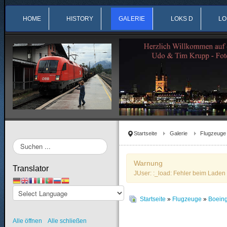
HOME
HISTORY
GALERIE
LOKS D
LO
Startseite
Galerie
Flugzeuge
Suchen
...
Warnung
Translator
JUser: :_load: Fehler beim Laden 
Startseite
»
Flugzeuge
»
Boein
Alle öffnen
Alle schließen