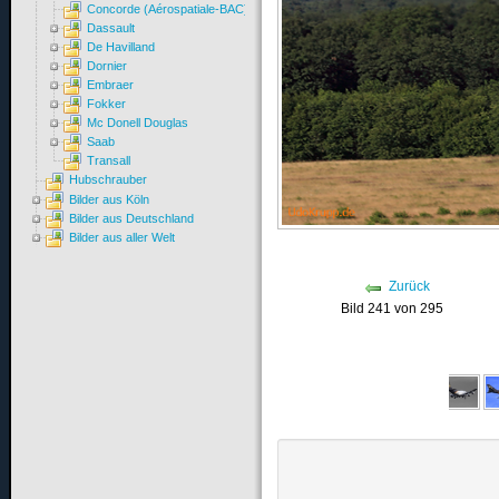
Concorde (Aérospatiale-BAC)
Dassault
De Havilland
Dornier
Embraer
Fokker
Mc Donell Douglas
Saab
Transall
Hubschrauber
Bilder aus Köln
Bilder aus Deutschland
Bilder aus aller Welt
Zurück
Bild 241 von 295