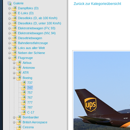
Galerie
Zurück zur Kategorieübersicht
Dampfloks (D)
E-Loks (D)
Dieselloks (D, ab 100 Km/h)
Dieselloks (D, unter 100 Km/h)
Elektrotriebwagen (FV, 93)
Elektrotriebwagen (NV, 94)
Dieseltriebwagen
Bahndienstfahrzeuge
Loks aus aller Welt
Neben der Schiene
Flugzeuge
Airbus
Antonow
ATR
Boeing
737
747
757
767
777
787
C-17
Bombardier
British Aerospace
Cessna