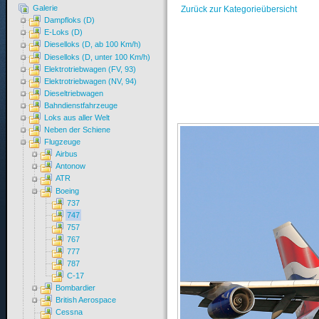
Galerie
Zurück zur Kategorieübersicht
Dampfloks (D)
E-Loks (D)
Dieselloks (D, ab 100 Km/h)
Dieselloks (D, unter 100 Km/h)
Elektrotriebwagen (FV, 93)
Elektrotriebwagen (NV, 94)
Dieseltriebwagen
Bahndienstfahrzeuge
Loks aus aller Welt
Neben der Schiene
Flugzeuge
Airbus
Antonow
ATR
Boeing
737
747
757
767
777
787
C-17
Bombardier
British Aerospace
Cessna