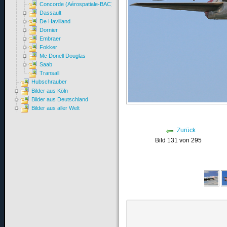
Concorde (Aérospatiale-BAC)
Dassault
De Havilland
Dornier
Embraer
Fokker
Mc Donell Douglas
Saab
Transall
Hubschrauber
Bilder aus Köln
Bilder aus Deutschland
Bilder aus aller Welt
Zurück
Bild 131 von 295