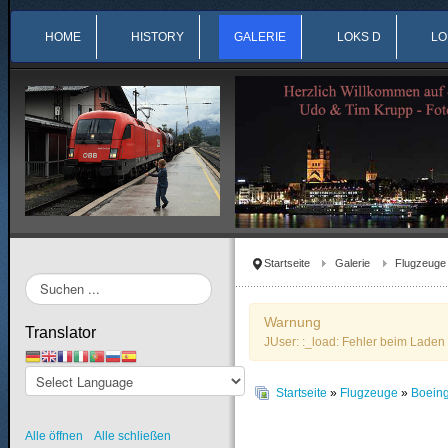
HOME
HISTORY
GALERIE
LOKS D
LO
Startseite
Galerie
Flugzeuge
Suchen
...
Warnung
Translator
JUser: :_load: Fehler beim Laden 
Startseite
»
Flugzeuge
»
Boein
Alle öffnen
Alle schließen