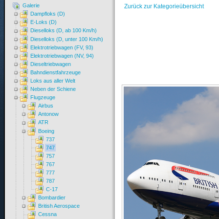
Galerie
Zurück zur Kategorieübersicht
Dampfloks (D)
E-Loks (D)
Dieselloks (D, ab 100 Km/h)
Dieselloks (D, unter 100 Km/h)
Elektrotriebwagen (FV, 93)
Elektrotriebwagen (NV, 94)
Dieseltriebwagen
Bahndienstfahrzeuge
Loks aus aller Welt
Neben der Schiene
Flugzeuge
Airbus
Antonow
ATR
Boeing
737
747
757
767
777
787
C-17
Bombardier
British Aerospace
Cessna