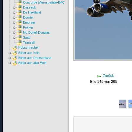
Concorde (Aérospatiale-BAC)
Dassault
De Havilland
Dornier
Embraer
Fokker
Mc Donell Douglas
Saab
Transall
Hubschrauber
Bilder aus Köln
Bilder aus Deutschland
Bilder aus aller Welt
Zurück
Bild 145 von 295