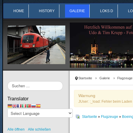
HOME
HISTORY
GALERIE
LOKS D
LO
Startseite
Galerie
Flugzeuge
Suchen
...
Warnung
Translator
JUser: :_load: Fehler beim Laden 
Startseite
»
Flugzeuge
»
Boein
Alle öffnen
Alle schließen