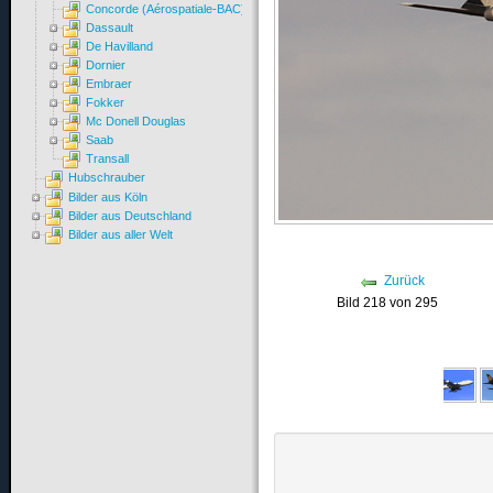
Concorde (Aérospatiale-BAC)
Dassault
De Havilland
Dornier
Embraer
Fokker
Mc Donell Douglas
Saab
Transall
Hubschrauber
Bilder aus Köln
Bilder aus Deutschland
Bilder aus aller Welt
Zurück
Bild 218 von 295