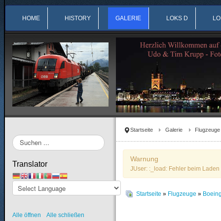
HOME
HISTORY
GALERIE
LOKS D
LO
Startseite
Galerie
Flugzeuge
Suchen
...
Warnung
Translator
JUser: :_load: Fehler beim Laden 
Startseite
»
Flugzeuge
»
Boein
Alle öffnen
Alle schließen