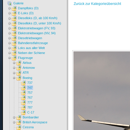
Galerie
Zurück zur Kategorieübersicht
Dampfloks (D)
E-Loks (D)
Dieselloks (D, ab 100 Km/h)
Dieselloks (D, unter 100 Km/h)
Elektrotriebwagen (FV, 93)
Elektrotriebwagen (NV, 94)
Dieseltriebwagen
Bahndienstfahrzeuge
Loks aus aller Welt
Neben der Schiene
Flugzeuge
Airbus
Antonow
ATR
Boeing
737
747
757
767
777
787
C-17
Bombardier
British Aerospace
Cessna