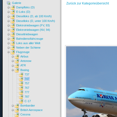
Galerie
Zurück zur Kategorieübersicht
Dampfloks (D)
E-Loks (D)
Dieselloks (D, ab 100 Km/h)
Dieselloks (D, unter 100 Km/h)
Elektrotriebwagen (FV, 93)
Elektrotriebwagen (NV, 94)
Dieseltriebwagen
Bahndienstfahrzeuge
Loks aus aller Welt
Neben der Schiene
Flugzeuge
Airbus
Antonow
ATR
Boeing
737
747
757
767
777
787
C-17
Bombardier
British Aerospace
Cessna