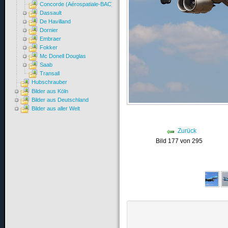
Concorde (Aérospatiale-BAC)
Dassault
De Havilland
Dornier
Embraer
Fokker
Mc Donell Douglas
Saab
Transall
Hubschrauber
Bilder aus Köln
Bilder aus Deutschland
Bilder aus aller Welt
Zurück
Bild 177 von 295