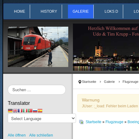
HOME
HISTORY
GALERIE
LOKS D
LO
Startseite
Galerie
Flugzeuge
Suchen
...
Warnung
Translator
JUser: :_load: Fehler beim Laden 
Startseite
»
Flugzeuge
»
Boein
Alle öffnen
Alle schließen