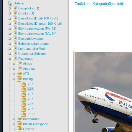
Galerie
Zurück zur Kategorieübersicht
Dampfloks (D)
E-Loks (D)
Dieselloks (D, ab 100 Km/h)
Dieselloks (D, unter 100 Km/h)
Elektrotriebwagen (FV, 93)
Elektrotriebwagen (NV, 94)
Dieseltriebwagen
Bahndienstfahrzeuge
Loks aus aller Welt
Neben der Schiene
Flugzeuge
Airbus
Antonow
ATR
Boeing
737
747
757
767
777
787
C-17
Bombardier
British Aerospace
Cessna