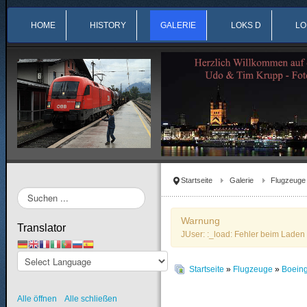
HOME
HISTORY
GALERIE
LOKS D
LO
Startseite
Galerie
Flugzeuge
Suchen
...
Warnung
Translator
JUser: :_load: Fehler beim Laden 
Startseite
»
Flugzeuge
»
Boein
Alle öffnen
Alle schließen