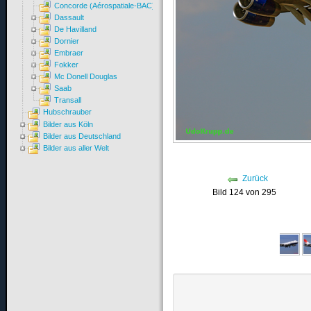
Concorde (Aérospatiale-BAC)
Dassault
De Havilland
Dornier
Embraer
Fokker
Mc Donell Douglas
Saab
Transall
Hubschrauber
Bilder aus Köln
Bilder aus Deutschland
Bilder aus aller Welt
Zurück
Bild 124 von 295