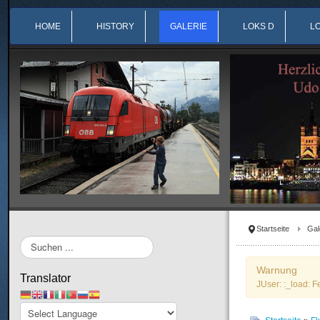
HOME
HISTORY
GALERIE
LOKS D
L
Startseite
Gal
Suchen
...
Warnung
Translator
JUser: :_load: F