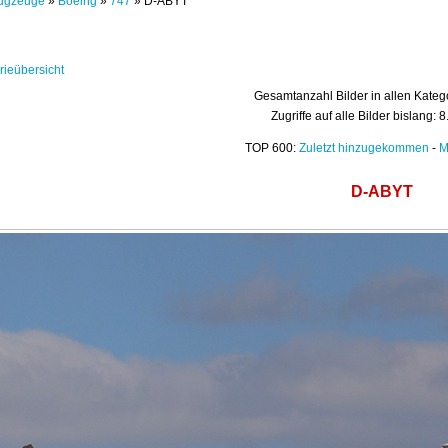
ugzeuge
»
Boeing
»
747
» D-ABYT
rieübersicht
Gesamtanzahl Bilder in allen Kateg
Zugriffe auf alle Bilder bislang: 
TOP 600:
Zuletzt hinzugekommen
-
M
D-ABYT