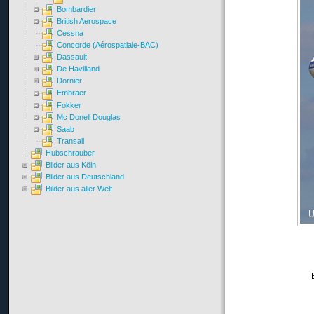
Bombardier
British Aerospace
Cessna
Concorde (Aérospatiale-BAC)
Dassault
De Havilland
Dornier
Embraer
Fokker
Mc Donell Douglas
Saab
Transall
Hubschrauber
Bilder aus Köln
Bilder aus Deutschland
Bilder aus aller Welt