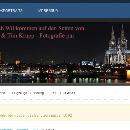
OKPORTRAITS
IMPRESSUM
erie
Flugzeuge
Boeing
747
D-ABYT
ehler beim Laden des Benutzers mit der ID: 62