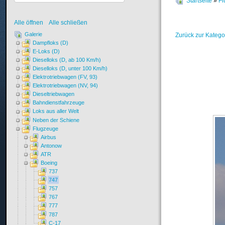
Startseite
»
Fl
Alle öffnen
Alle schließen
Galerie
Zurück zur Katego
Dampfloks (D)
E-Loks (D)
Dieselloks (D, ab 100 Km/h)
Dieselloks (D, unter 100 Km/h)
Elektrotriebwagen (FV, 93)
Elektrotriebwagen (NV, 94)
Dieseltriebwagen
Bahndienstfahrzeuge
Loks aus aller Welt
Neben der Schiene
Flugzeuge
Airbus
Antonow
ATR
Boeing
737
747
757
767
777
787
C-17