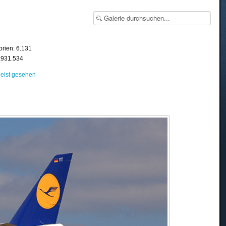
orien: 6.131
8.931.534
eist gesehen