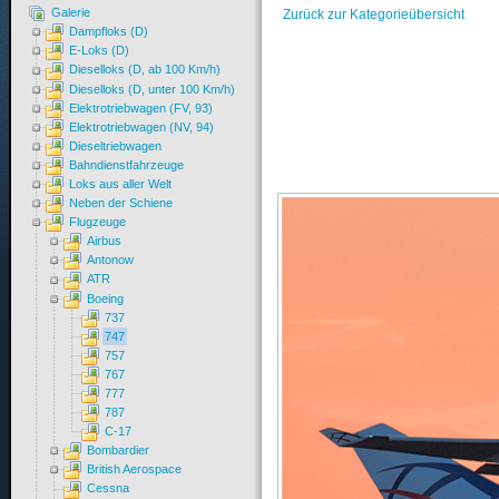
Galerie
Zurück zur Kategorieübersicht
Dampfloks (D)
E-Loks (D)
Dieselloks (D, ab 100 Km/h)
Dieselloks (D, unter 100 Km/h)
Elektrotriebwagen (FV, 93)
Elektrotriebwagen (NV, 94)
Dieseltriebwagen
Bahndienstfahrzeuge
Loks aus aller Welt
Neben der Schiene
Flugzeuge
Airbus
Antonow
ATR
Boeing
737
747
757
767
777
787
C-17
Bombardier
British Aerospace
Cessna