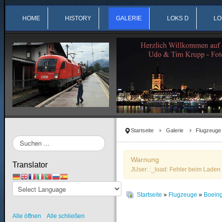
HOME
HISTORY
GALERIE
LOKS D
LO
Startseite
Galerie
Flugzeuge
Suchen
...
Warnung
Translator
JUser: :_load: Fehler beim Laden 
Startseite
»
Flugzeuge
»
Boein
Alle öffnen
Alle schließen