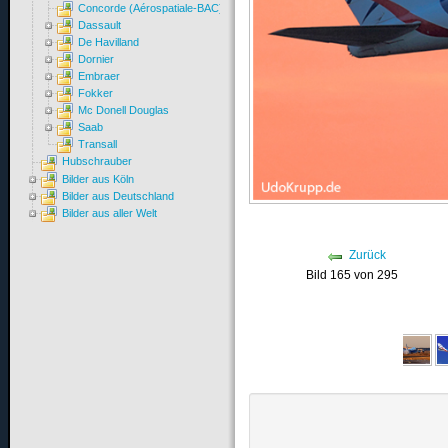
Concorde (Aérospatiale-BAC)
Dassault
De Havilland
Dornier
Embraer
Fokker
Mc Donell Douglas
Saab
Transall
Hubschrauber
Bilder aus Köln
Bilder aus Deutschland
Bilder aus aller Welt
Zurück
Bild 165 von 295