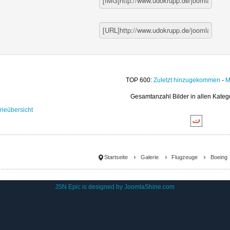
TOP 600:
Zuletzt hinzugekommen
-
M
Gesamtanzahl Bilder in allen Kateg
rieübersicht
Startseite
Galerie
Flugzeuge
Boeing
JSN Epic is designed by
JoomlaShine.com