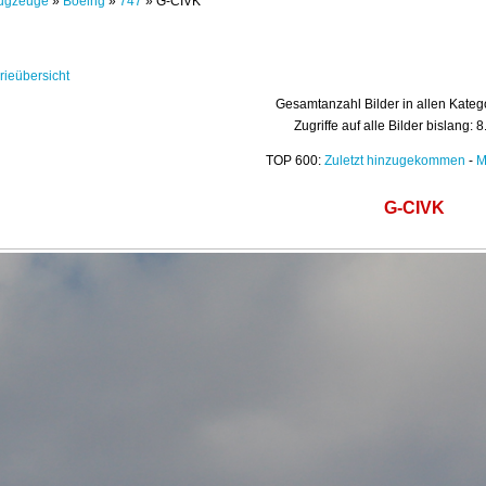
ugzeuge
»
Boeing
»
747
» G-CIVK
rieübersicht
Gesamtanzahl Bilder in allen Kateg
Zugriffe auf alle Bilder bislang: 
TOP 600:
Zuletzt hinzugekommen
-
M
G-CIVK