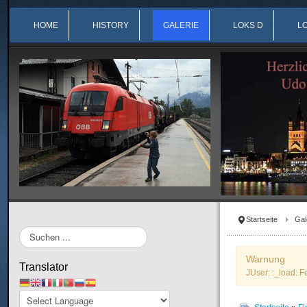
HOME
HISTORY
GALERIE
LOKS D
L
Startseite
Gal
Suchen
...
Warnung
Translator
JUser: :_load: F