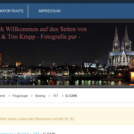
OKPORTRAITS
IMPRESSUM
erie
Flugzeuge
Boeing
747
G-CIVK
ehler beim Laden des Benutzers mit der ID: 62