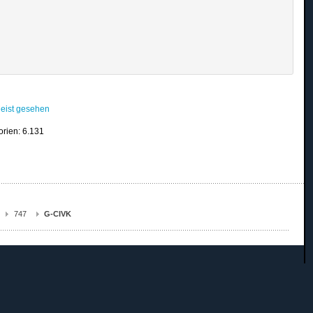
eist gesehen
orien: 6.131
747
G-CIVK