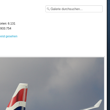
orien: 6.131
8.933.754
eist gesehen