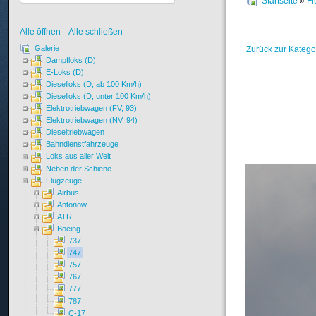
Startseite
»
Fl
Alle öffnen
Alle schließen
Galerie
Zurück zur Katego
Dampfloks (D)
E-Loks (D)
Dieselloks (D, ab 100 Km/h)
Dieselloks (D, unter 100 Km/h)
Elektrotriebwagen (FV, 93)
Elektrotriebwagen (NV, 94)
Dieseltriebwagen
Bahndienstfahrzeuge
Loks aus aller Welt
Neben der Schiene
Flugzeuge
Airbus
Antonow
ATR
Boeing
737
747
757
767
777
787
C-17