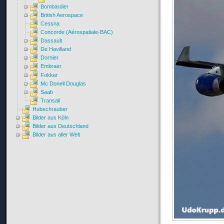
Bombardier
British Aerospace
Cessna
Concorde (Aérospatiale-BAC)
Dassault
De Havilland
Dornier
Embraer
Fokker
Mc Donell Douglas
Saab
Transall
Hubschrauber
Bilder aus Köln
Bilder aus Deutschland
Bilder aus aller Welt