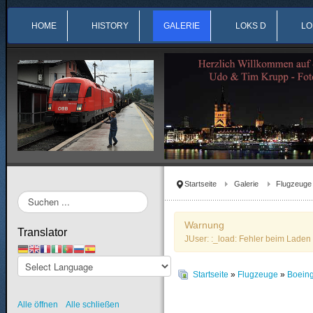
HOME
HISTORY
GALERIE
LOKS D
LO
Startseite
Galerie
Flugzeuge
Suchen
...
Warnung
Translator
JUser: :_load: Fehler beim Laden 
Startseite
»
Flugzeuge
»
Boein
Alle öffnen
Alle schließen