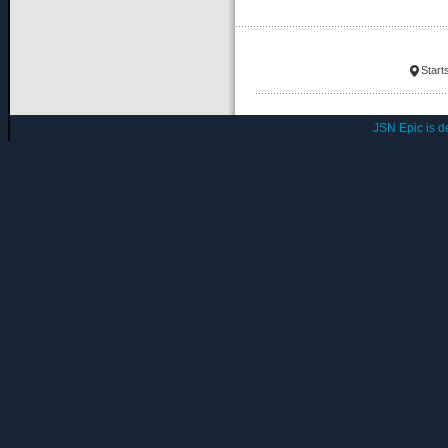
Start
JSN Epic is 