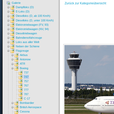
Galerie
Zurück zur Kategorieübersicht
Dampfloks (D)
E-Loks (D)
Dieselloks (D, ab 100 Km/h)
Dieselloks (D, unter 100 Km/h)
Elektrotriebwagen (FV, 93)
Elektrotriebwagen (NV, 94)
Dieseltriebwagen
Bahndienstfahrzeuge
Loks aus aller Welt
Neben der Schiene
Flugzeuge
Airbus
Antonow
ATR
Boeing
737
747
757
767
777
787
C-17
Bombardier
British Aerospace
Cessna