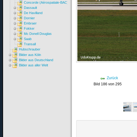
Concorde (Aérospatiale-BAC)
Dassault
De Havilland
Dornier
Embraer
Fokker
Mc Donell Douglas
Saab
Transall
Hubschrauber
Bilder aus Köln
Bilder aus Deutschland
Bilder aus aller Welt
Zurück
Bild 186 von 295