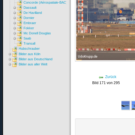
Concorde (Aérospatiale-BAC)
Dassault
De Havilland
Dornier
Embraer
Fokker
Mc Donell Douglas
Saab
Transall
Hubschrauber
Bilder aus Köln
Bilder aus Deutschland
Bilder aus aller Welt
Zurück
Bild 171 von 295