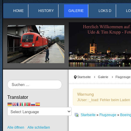
HOME
HISTORY
GALERIE
LOKS D
LO
Startseite
Galerie
Flugzeuge
Suchen
...
Warnung
Translator
JUser: :_load: Fehler beim Laden 
Startseite
»
Flugzeuge
»
Boein
Alle öffnen
Alle schließen