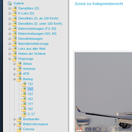
Galerie
Zurück zur Kategorieübersicht
Dampfloks (D)
E-Loks (D)
Dieselloks (D, ab 100 Km/h)
Dieselloks (D, unter 100 Km/h)
Elektrotriebwagen (FV, 93)
Elektrotriebwagen (NV, 94)
Dieseltriebwagen
Bahndienstfahrzeuge
Loks aus aller Welt
Neben der Schiene
Flugzeuge
Airbus
Antonow
ATR
Boeing
737
747
757
767
777
787
C-17
Bombardier
British Aerospace
Cessna