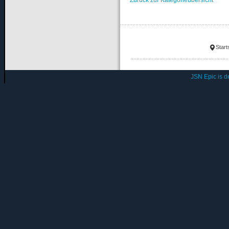
Start
JSN Epic is 