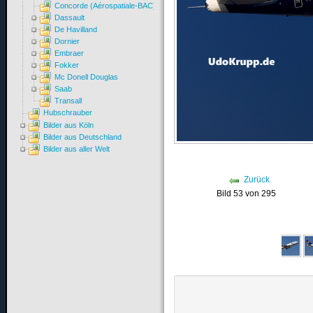
Concorde (Aérospatiale-BAC)
Dassault
De Havilland
Dornier
Embraer
Fokker
Mc Donell Douglas
Saab
Transall
Hubschrauber
Bilder aus Köln
Bilder aus Deutschland
Bilder aus aller Welt
Zurück
Bild 53 von 295