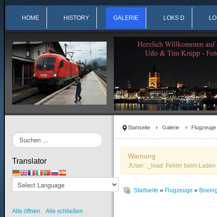
HOME
HISTORY
GALERIE
LOKS D
LO
Startseite
Galerie
Flugzeuge
Suchen
...
Warnung
Translator
JUser: :_load: Fehler beim Laden 
Startseite
»
Flugzeuge
»
Boein
Alle öffnen
Alle schließen