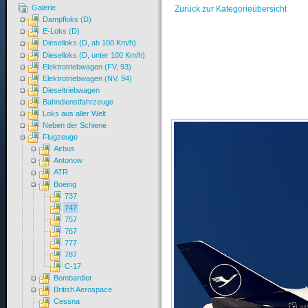
Galerie
Zurück zur Kategorieübersicht
Dampfloks (D)
E-Loks (D)
Dieselloks (D, ab 100 Km/h)
Dieselloks (D, unter 100 Km/h)
Elektrotriebwagen (FV, 93)
Elektrotriebwagen (NV, 94)
Dieseltriebwagen
Bahndienstfahrzeuge
Loks aus aller Welt
Neben der Schiene
Flugzeuge
Airbus
Antonow
ATR
Boeing
737
747
757
767
777
787
C-17
Bombardier
British Aerospace
Cessna