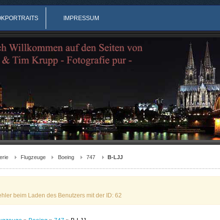
OKPORTRAITS
IMPRESSUM
erie
Flugzeuge
Boeing
747
B-LJJ
ehler beim Laden des Benutzers mit der ID: 62