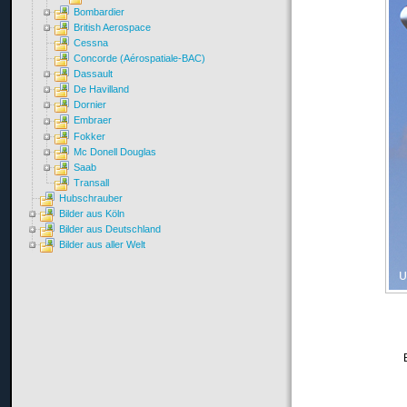
Bombardier
British Aerospace
Cessna
Concorde (Aérospatiale-BAC)
Dassault
De Havilland
Dornier
Embraer
Fokker
Mc Donell Douglas
Saab
Transall
Hubschrauber
Bilder aus Köln
Bilder aus Deutschland
Bilder aus aller Welt