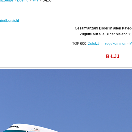
ugzeuge
»
Boeing
»
747
» B-LJJ
rieübersicht
Gesamtanzahl Bilder in allen Kateg
Zugriffe auf alle Bilder bislang: 
TOP 600:
Zuletzt hinzugekommen
-
M
B-LJJ