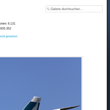
orien: 6.131
8.935.352
eist gesehen