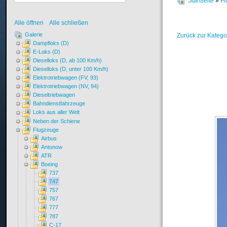
Startseite
»
Fl
Alle öffnen
Alle schließen
Galerie
Zurück zur Katego
Dampfloks (D)
E-Loks (D)
Dieselloks (D, ab 100 Km/h)
Dieselloks (D, unter 100 Km/h)
Elektrotriebwagen (FV, 93)
Elektrotriebwagen (NV, 94)
Dieseltriebwagen
Bahndienstfahrzeuge
Loks aus aller Welt
Neben der Schiene
Flugzeuge
Airbus
Antonow
ATR
Boeing
737
747
757
767
777
787
C-17