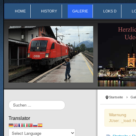
HOME
HISTORY
GALERIE
LOKS D
L
Startseite
Gal
Suchen
...
Warnung
Translator
JUser: :_load: F