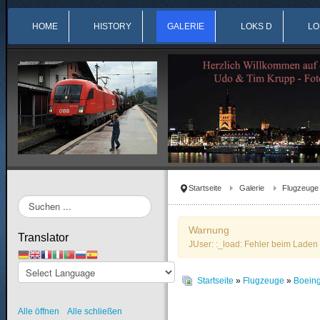
HOME
HISTORY
GALERIE
LOKS D
LO
Startseite
Galerie
Flugzeuge
Suchen
...
Warnung
Translator
JUser: :_load: Fehler beim Laden 
Startseite
»
Flugzeuge
»
Boein
Alle öffnen
Alle schließen