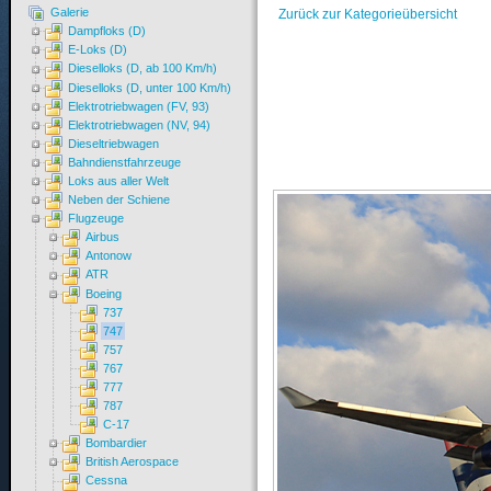
Galerie
Zurück zur Kategorieübersicht
Dampfloks (D)
E-Loks (D)
Dieselloks (D, ab 100 Km/h)
Dieselloks (D, unter 100 Km/h)
Elektrotriebwagen (FV, 93)
Elektrotriebwagen (NV, 94)
Dieseltriebwagen
Bahndienstfahrzeuge
Loks aus aller Welt
Neben der Schiene
Flugzeuge
Airbus
Antonow
ATR
Boeing
737
747
757
767
777
787
C-17
Bombardier
British Aerospace
Cessna