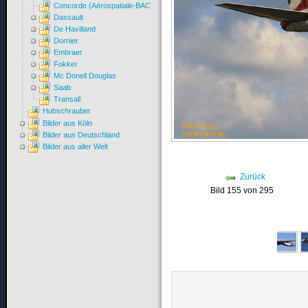
Concorde (Aérospatiale-BAC)
Dassault
De Havilland
Dornier
Embraer
Fokker
Mc Donell Douglas
Saab
Transall
Hubschrauber
Bilder aus Köln
Bilder aus Deutschland
Bilder aus aller Welt
Zurück
Bild 155 von 295