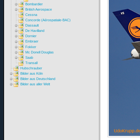
Bombardier
British Aerospace
Cessna
Concorde (Aérospatiale-BAC)
Dassault
De Havilland
Dornier
Embraer
Fokker
Mc Donell Douglas
Saab
Transall
Hubschrauber
Bilder aus Köln
Bilder aus Deutschland
Bilder aus aller Welt