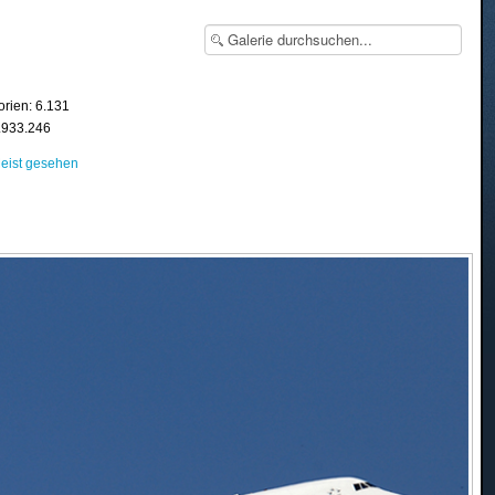
orien: 6.131
8.933.246
eist gesehen