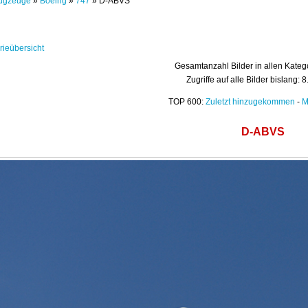
ugzeuge
»
Boeing
»
747
» D-ABVS
rieübersicht
Gesamtanzahl Bilder in allen Kateg
Zugriffe auf alle Bilder bislang: 
TOP 600:
Zuletzt hinzugekommen
-
M
D-ABVS