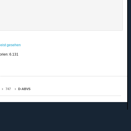
eist gesehen
orien: 6.131
747
D-ABVS