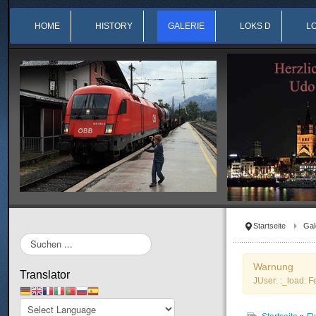
HOME
HISTORY
GALERIE
LOKS D
L
Startseite
Gal
Suchen
...
Warnung
Translator
JUser: :_load: F