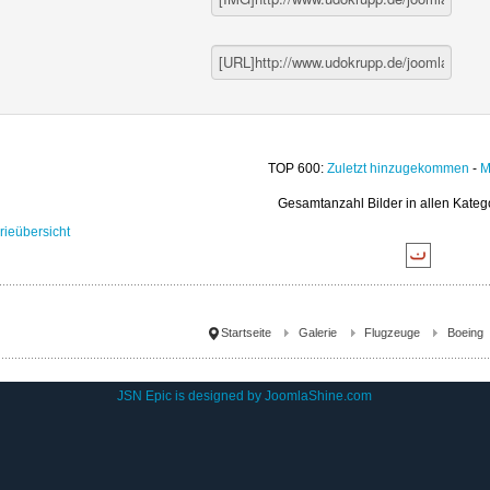
TOP 600:
Zuletzt hinzugekommen
-
M
Gesamtanzahl Bilder in allen Kateg
rieübersicht
Startseite
Galerie
Flugzeuge
Boeing
JSN Epic is designed by
JoomlaShine.com