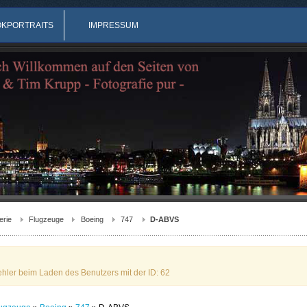
OKPORTRAITS
IMPRESSUM
erie
Flugzeuge
Boeing
747
D-ABVS
ehler beim Laden des Benutzers mit der ID: 62