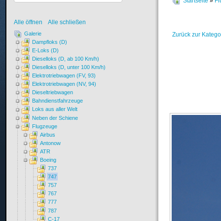
Startseite
»
Fl
Alle öffnen
Alle schließen
Galerie
Zurück zur Katego
Dampfloks (D)
E-Loks (D)
Dieselloks (D, ab 100 Km/h)
Dieselloks (D, unter 100 Km/h)
Elektrotriebwagen (FV, 93)
Elektrotriebwagen (NV, 94)
Dieseltriebwagen
Bahndienstfahrzeuge
Loks aus aller Welt
Neben der Schiene
Flugzeuge
Airbus
Antonow
ATR
Boeing
737
747
757
767
777
787
C-17