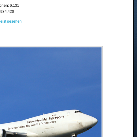
orien: 6.131
8.934.420
eist gesehen