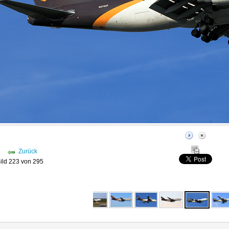
Zurück
ild 223 von 295