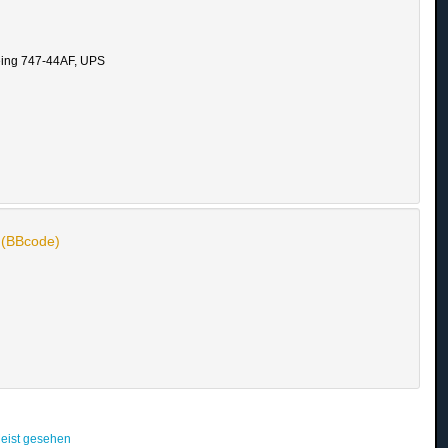
eing 747-44AF, UPS
n (BBcode)
eist gesehen