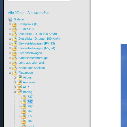
Alle öffnen
Alle schließen
Galerie
Dampfloks (D)
E-Loks (D)
Dieselloks (D, ab 100 Km/h)
Dieselloks (D, unter 100 Km/h)
Elektrotriebwagen (FV, 93)
Elektrotriebwagen (NV, 94)
Dieseltriebwagen
Bahndienstfahrzeuge
Loks aus aller Welt
Neben der Schiene
Flugzeuge
Airbus
Antonow
ATR
Boeing
737
747
757
767
777
787
C-17