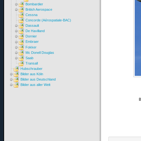
Bombardier
British Aerospace
Cessna
Concorde (Aérospatiale-BAC)
Dassault
De Havilland
Dornier
Embraer
Fokker
Mc Donell Douglas
Saab
Transall
Hubschrauber
Bilder aus Köln
Bilder aus Deutschland
Bilder aus aller Welt
B