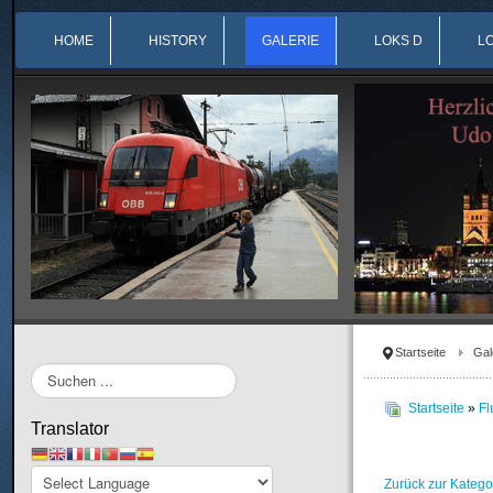
HOME
HISTORY
GALERIE
LOKS D
L
Startseite
Gal
Suchen
...
Startseite
»
Fl
Translator
Zurück zur Katego