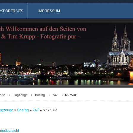
OKPORTRAITS
IMPRESSUM
erie
Flugzeuge
Boeing
747
N575UP
ugzeuge
»
Boeing
»
747
» N575UP
rieübersicht