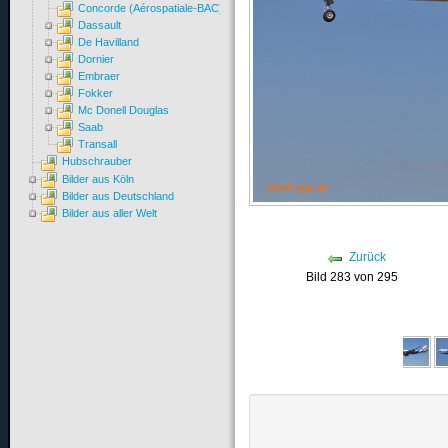
Concorde (Aérospatiale-BAC)
Dassault
De Havilland
Dornier
Embraer
Fokker
Mc Donell Douglas
Saab
Transall
Hubschrauber
Bilder aus Köln
Bilder aus Deutschland
Bilder aus aller Welt
Zurück
Bild 283 von 295