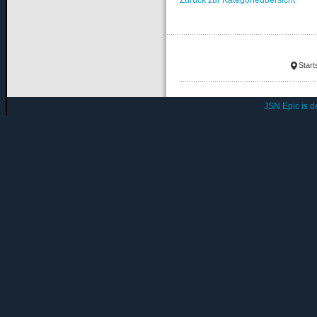
Start
JSN Epic is 