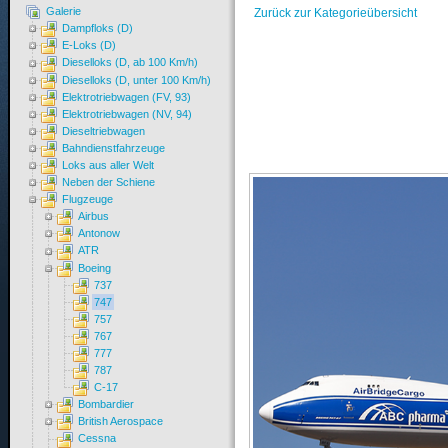
Galerie
Zurück zur Kategorieübersicht
Dampfloks (D)
E-Loks (D)
Dieselloks (D, ab 100 Km/h)
Dieselloks (D, unter 100 Km/h)
Elektrotriebwagen (FV, 93)
Elektrotriebwagen (NV, 94)
Dieseltriebwagen
Bahndienstfahrzeuge
Loks aus aller Welt
Neben der Schiene
Flugzeuge
Airbus
Antonow
ATR
Boeing
737
747
757
767
777
787
C-17
Bombardier
British Aerospace
Cessna