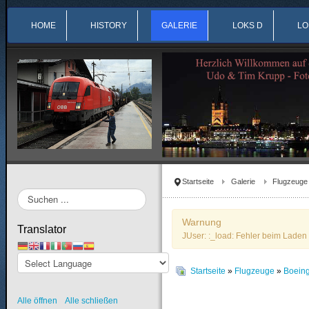
HOME
HISTORY
GALERIE
LOKS D
LO
Startseite
Galerie
Flugzeuge
Suchen
...
Warnung
Translator
JUser: :_load: Fehler beim Laden 
Startseite
»
Flugzeuge
»
Boein
Alle öffnen
Alle schließen