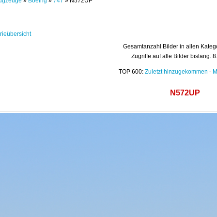
ugzeuge
»
Boeing
»
747
» N572UP
rieübersicht
Gesamtanzahl Bilder in allen Kateg
Zugriffe auf alle Bilder bislang: 
TOP 600:
Zuletzt hinzugekommen
-
M
N572UP