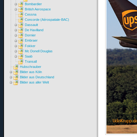
Bombardier
British Aerospace
Cessna
Concorde (Aérospatiale-BAC)
Dassault
De Havilland
Dornier
Embraer
Fokker
Mc Donell Douglas
Saab
Transall
Hubschrauber
Bilder aus Köln
Bilder aus Deutschland
Bilder aus aller Welt