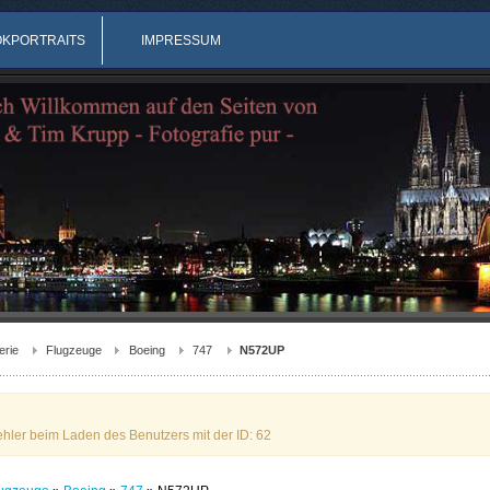
OKPORTRAITS
IMPRESSUM
erie
Flugzeuge
Boeing
747
N572UP
ehler beim Laden des Benutzers mit der ID: 62