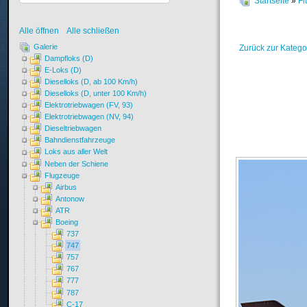
Startseite
»
Fl
Alle öffnen
Alle schließen
Galerie
Zurück zur Katego
Dampfloks (D)
E-Loks (D)
Dieselloks (D, ab 100 Km/h)
Dieselloks (D, unter 100 Km/h)
Elektrotriebwagen (FV, 93)
Elektrotriebwagen (NV, 94)
Dieseltriebwagen
Bahndienstfahrzeuge
Loks aus aller Welt
Neben der Schiene
Flugzeuge
Airbus
Antonow
ATR
Boeing
737
747
757
767
777
787
C-17