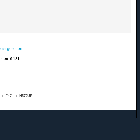
eist gesehen
orien: 6.131
747
N572UP