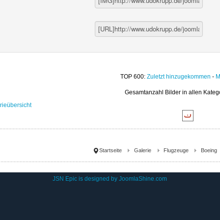
TOP 600:
Zuletzt hinzugekommen
-
M
Gesamtanzahl Bilder in allen Kateg
rieübersicht
Startseite
Galerie
Flugzeuge
Boeing
JSN Epic is designed by
JoomlaShine.com