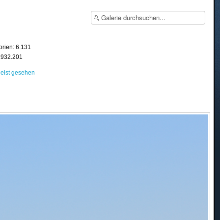
orien: 6.131
8.932.201
eist gesehen