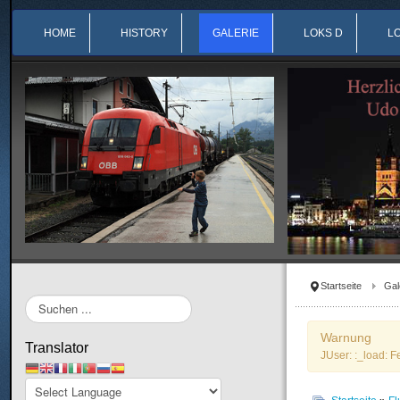
HOME
HISTORY
GALERIE
LOKS D
L
Startseite
Gal
Suchen
...
Warnung
Translator
JUser: :_load: F