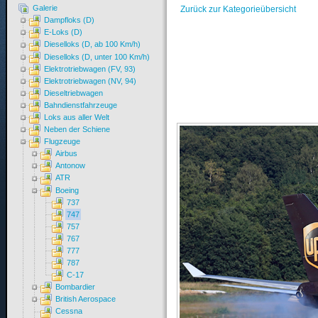
Galerie
Zurück zur Kategorieübersicht
Dampfloks (D)
E-Loks (D)
Dieselloks (D, ab 100 Km/h)
Dieselloks (D, unter 100 Km/h)
Elektrotriebwagen (FV, 93)
Elektrotriebwagen (NV, 94)
Dieseltriebwagen
Bahndienstfahrzeuge
Loks aus aller Welt
Neben der Schiene
Flugzeuge
Airbus
Antonow
ATR
Boeing
737
747
757
767
777
787
C-17
Bombardier
British Aerospace
Cessna