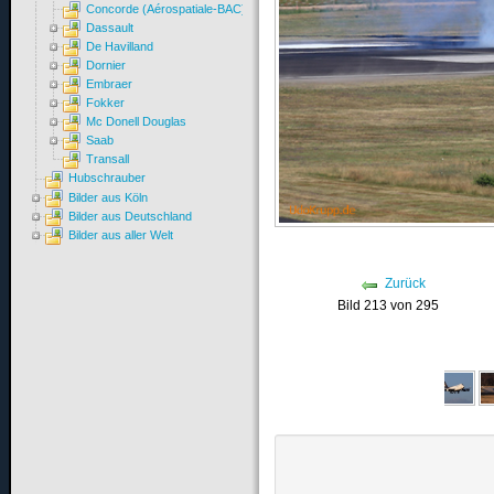
Concorde (Aérospatiale-BAC)
Dassault
De Havilland
Dornier
Embraer
Fokker
Mc Donell Douglas
Saab
Transall
Hubschrauber
Bilder aus Köln
Bilder aus Deutschland
Bilder aus aller Welt
Zurück
Bild 213 von 295