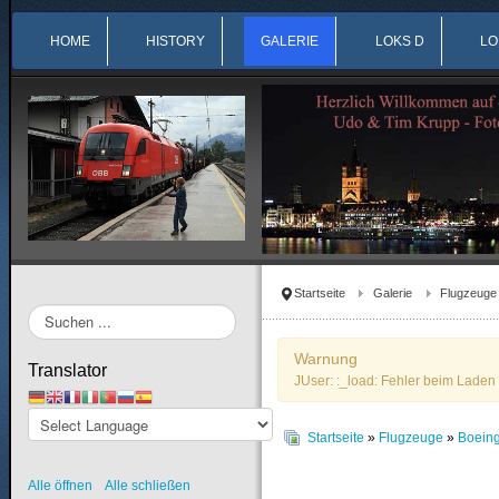
HOME
HISTORY
GALERIE
LOKS D
LO
Startseite
Galerie
Flugzeuge
Suchen
...
Warnung
Translator
JUser: :_load: Fehler beim Laden 
Startseite
»
Flugzeuge
»
Boein
Alle öffnen
Alle schließen