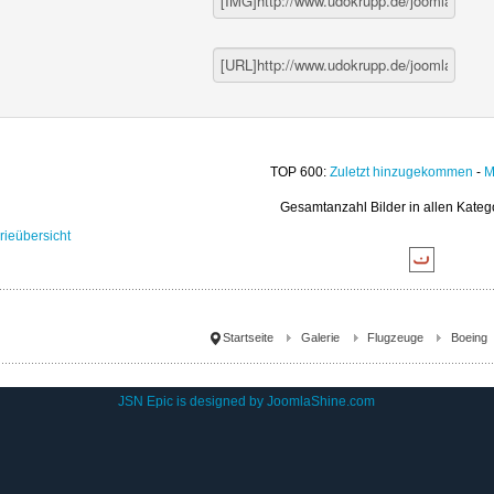
TOP 600:
Zuletzt hinzugekommen
-
M
Gesamtanzahl Bilder in allen Kateg
rieübersicht
Startseite
Galerie
Flugzeuge
Boeing
JSN Epic is designed by
JoomlaShine.com