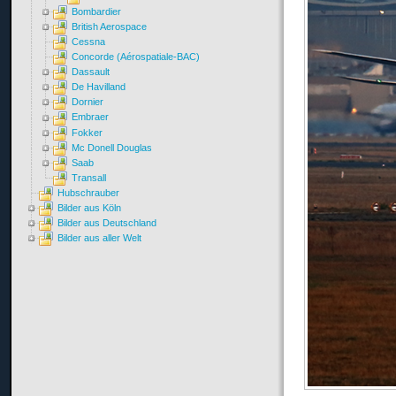
Bombardier
British Aerospace
Cessna
Concorde (Aérospatiale-BAC)
Dassault
De Havilland
Dornier
Embraer
Fokker
Mc Donell Douglas
Saab
Transall
Hubschrauber
Bilder aus Köln
Bilder aus Deutschland
Bilder aus aller Welt