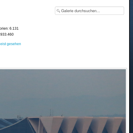
orien: 6.131
8.933.460
eist gesehen