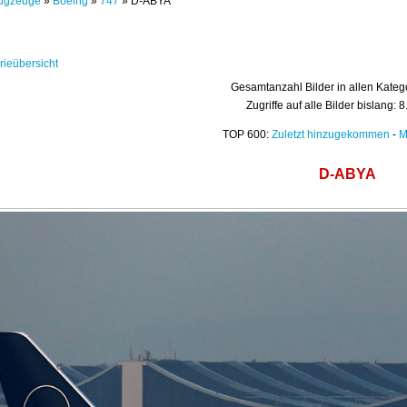
ugzeuge
»
Boeing
»
747
» D-ABYA
rieübersicht
Gesamtanzahl Bilder in allen Kateg
Zugriffe auf alle Bilder bislang: 
TOP 600:
Zuletzt hinzugekommen
-
M
D-ABYA