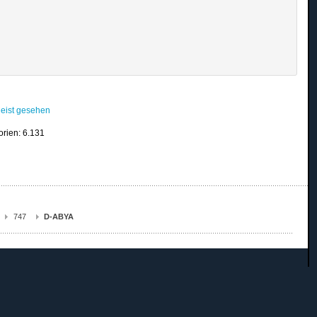
eist gesehen
orien: 6.131
747
D-ABYA