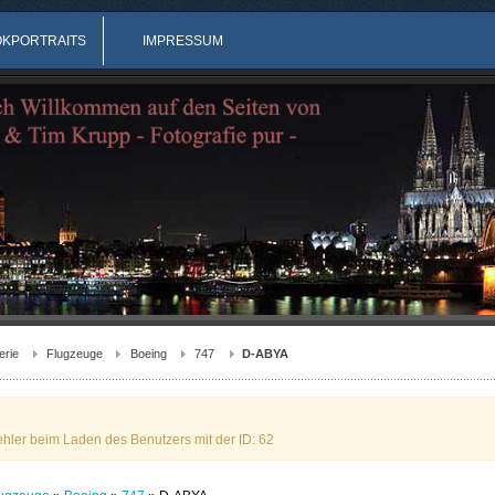
OKPORTRAITS
IMPRESSUM
erie
Flugzeuge
Boeing
747
D-ABYA
ehler beim Laden des Benutzers mit der ID: 62