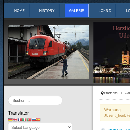
HOME
HISTORY
GALERIE
LOKS D
L
Startseite
Gal
Suchen
...
Warnung
Translator
JUser: :_load: F