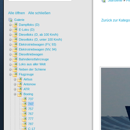
Startseite
»
Fl
Alle öffnen
Alle schließen
Galerie
Zurück zur Katego
Dampfloks (D)
E-Loks (D)
Dieselloks (D, ab 100 Km/h)
Dieselloks (D, unter 100 Km/h)
Elektrotriebwagen (FV, 93)
Elektrotriebwagen (NV, 94)
Dieseltriebwagen
Bahndienstfahrzeuge
Loks aus aller Welt
Neben der Schiene
Flugzeuge
Airbus
Antonow
ATR
Boeing
737
747
757
767
777
787
C-17