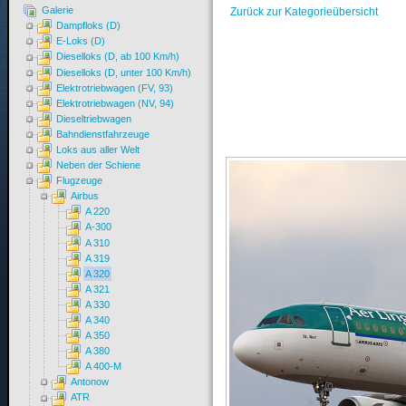
Galerie
Zurück zur Kategorieübersicht
Dampfloks (D)
E-Loks (D)
Dieselloks (D, ab 100 Km/h)
Dieselloks (D, unter 100 Km/h)
Elektrotriebwagen (FV, 93)
Elektrotriebwagen (NV, 94)
Dieseltriebwagen
Bahndienstfahrzeuge
Loks aus aller Welt
Neben der Schiene
Flugzeuge
Airbus
A 220
A-300
A 310
A 319
A 320
A 321
A 330
A 340
A 350
A 380
A 400-M
Antonow
ATR