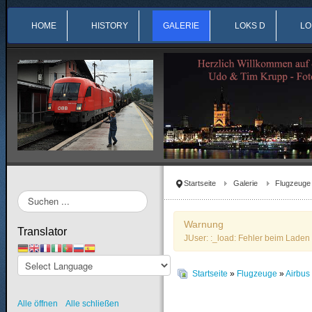
HOME
HISTORY
GALERIE
LOKS D
LO
Startseite
Galerie
Flugzeuge
Suchen
...
Warnung
Translator
JUser: :_load: Fehler beim Laden 
Startseite
»
Flugzeuge
»
Airbu
Alle öffnen
Alle schließen