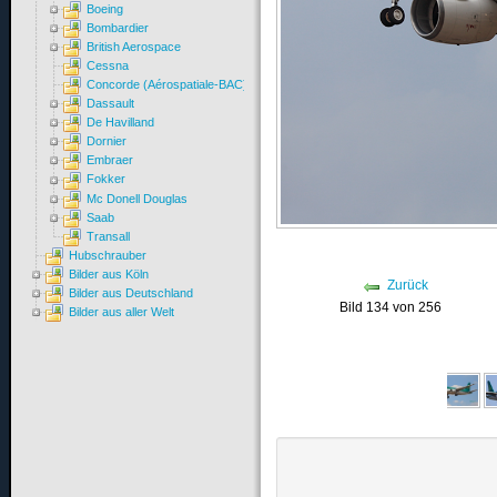
Boeing
Bombardier
British Aerospace
Cessna
Concorde (Aérospatiale-BAC)
Dassault
De Havilland
Dornier
Embraer
Fokker
Mc Donell Douglas
Saab
Transall
Hubschrauber
Bilder aus Köln
Zurück
Bilder aus Deutschland
Bild 134 von 256
Bilder aus aller Welt