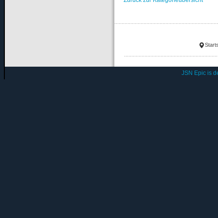
Start
JSN Epic is 