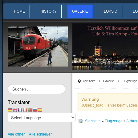
HOME
HISTORY
GALERIE
LOKS D
LO
Startseite
Galerie
Flugzeuge
Suchen
...
Warnung
Translator
JUser: :_load: Fehler beim Laden 
Startseite
»
Flugzeuge
»
Airbu
Alle öffnen
Alle schließen