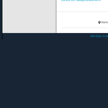
Starts
JSN Epic is 