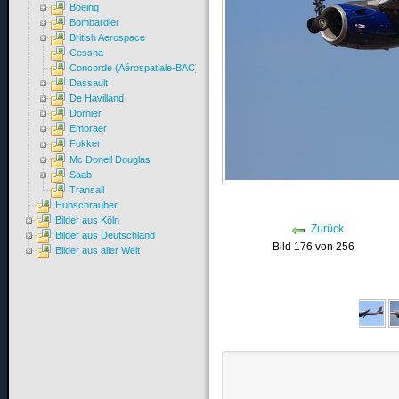
Boeing
Bombardier
British Aerospace
Cessna
Concorde (Aérospatiale-BAC)
Dassault
De Havilland
Dornier
Embraer
Fokker
Mc Donell Douglas
Saab
Transall
Hubschrauber
Bilder aus Köln
Zurück
Bilder aus Deutschland
Bild 176 von 256
Bilder aus aller Welt