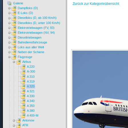
Galerie
Zurück zur Kategorieübersicht
Dampfloks (D)
E-Loks (D)
Dieselloks (D, ab 100 Km/h)
Dieselloks (D, unter 100 Km/h)
Elektrotriebwagen (FV, 93)
Elektrotriebwagen (NV, 94)
Dieseltriebwagen
Bahndienstfahrzeuge
Loks aus aller Welt
Neben der Schiene
Flugzeuge
Airbus
A 220
A-300
A 310
A 319
A 320
A 321
A 330
A 340
A 350
A 380
A 400-M
Antonow
ATR