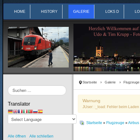
HOME
HISTORY
GALERIE
LOKS D
LO
Startseite
Galerie
Flugzeuge
Suchen
...
Warnung
Translator
JUser: :_load: Fehler beim Laden 
Startseite
»
Flugzeuge
»
Airbu
Alle öffnen
Alle schließen