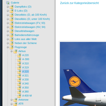
Galerie
Zurück zur Kategorieübersicht
Dampfloks (D)
E-Loks (D)
Dieselloks (D, ab 100 Km/h)
Dieselloks (D, unter 100 Km/h)
Elektrotriebwagen (FV, 93)
Elektrotriebwagen (NV, 94)
Dieseltriebwagen
Bahndienstfahrzeuge
Loks aus aller Welt
Neben der Schiene
Flugzeuge
Airbus
A 220
A-300
A 310
A 319
A 320
A 321
A 330
A 340
A 350
A 380
A 400-M
Antonow
ATR