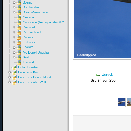
Boeing
Bombardier
British Aerospace
Cessna
Concorde (Aérospatiale-BAC)
Dassault
De Havilland
Dornier
Embraer
Fokker
Mc Donell Douglas
Saab
Transall
Hubschrauber
Bilder aus Köln
Zurück
Bilder aus Deutschland
Bild 94 von 256
Bilder aus aller Welt