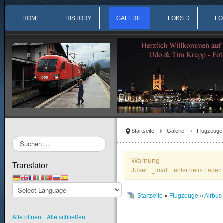
HOME
HISTORY
GALERIE
LOKS D
LO
Startseite
Galerie
Flugzeuge
Suchen
...
Warnung
Translator
JUser: :_load: Fehler beim Laden 
Startseite
»
Flugzeuge
»
Airbu
Alle öffnen
Alle schließen