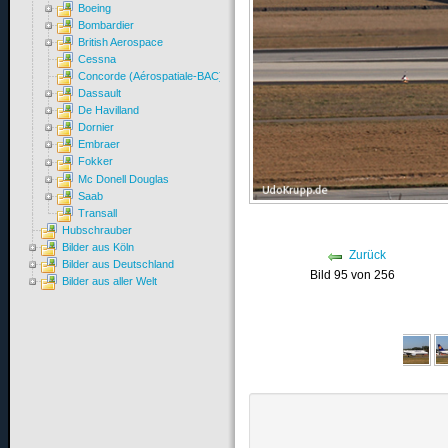
Boeing
Bombardier
British Aerospace
Cessna
Concorde (Aérospatiale-BAC)
Dassault
De Havilland
Dornier
Embraer
Fokker
Mc Donell Douglas
Saab
Transall
Hubschrauber
Bilder aus Köln
Zurück
Bilder aus Deutschland
Bild 95 von 256
Bilder aus aller Welt