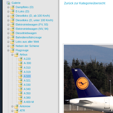
Galerie
Zurück zur Kategorieübersicht
Dampfloks (D)
E-Loks (D)
Dieselloks (D, ab 100 Km/h)
Dieselloks (D, unter 100 Km/h)
Elektrotriebwagen (FV, 93)
Elektrotriebwagen (NV, 94)
Dieseltriebwagen
Bahndienstfahrzeuge
Loks aus aller Welt
Neben der Schiene
Flugzeuge
Airbus
A 220
A-300
A 310
A 319
A 320
A 321
A 330
A 340
A 350
A 380
A 400-M
Antonow
ATR