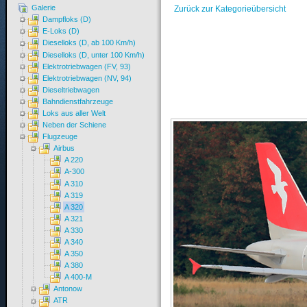
Galerie
Zurück zur Kategorieübersicht
Dampfloks (D)
E-Loks (D)
Dieselloks (D, ab 100 Km/h)
Dieselloks (D, unter 100 Km/h)
Elektrotriebwagen (FV, 93)
Elektrotriebwagen (NV, 94)
Dieseltriebwagen
Bahndienstfahrzeuge
Loks aus aller Welt
Neben der Schiene
Flugzeuge
Airbus
A 220
A-300
A 310
A 319
A 320
A 321
A 330
A 340
A 350
A 380
A 400-M
Antonow
ATR