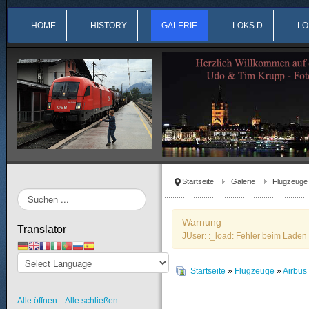
HOME
HISTORY
GALERIE
LOKS D
LO
Startseite
Galerie
Flugzeuge
Suchen
...
Warnung
Translator
JUser: :_load: Fehler beim Laden 
Startseite
»
Flugzeuge
»
Airbu
Alle öffnen
Alle schließen