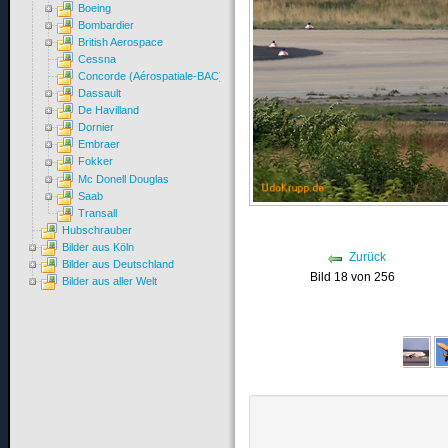
Boeing
Bombardier
British Aerospace
Cessna
Concorde (Aérospatiale-BAC)
Dassault
De Havilland
Dornier
Embraer
Fokker
Mc Donell Douglas
Saab
Transall
Hubschrauber
Bilder aus Köln
Zurück
Bilder aus Deutschland
Bild 18 von 256
Bilder aus aller Welt