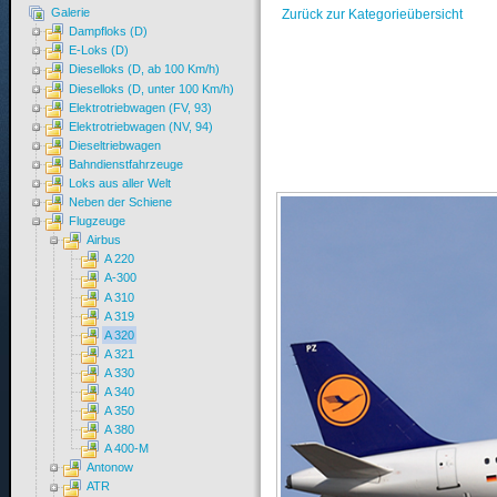
Galerie
Zurück zur Kategorieübersicht
Dampfloks (D)
E-Loks (D)
Dieselloks (D, ab 100 Km/h)
Dieselloks (D, unter 100 Km/h)
Elektrotriebwagen (FV, 93)
Elektrotriebwagen (NV, 94)
Dieseltriebwagen
Bahndienstfahrzeuge
Loks aus aller Welt
Neben der Schiene
Flugzeuge
Airbus
A 220
A-300
A 310
A 319
A 320
A 321
A 330
A 340
A 350
A 380
A 400-M
Antonow
ATR