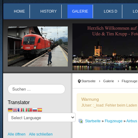
HOME
HISTORY
GALERIE
LOKS D
LO
Startseite
Galerie
Flugzeuge
Suchen
...
Warnung
Translator
JUser: :_load: Fehler beim Laden 
Startseite
»
Flugzeuge
»
Airbu
Alle öffnen
Alle schließen