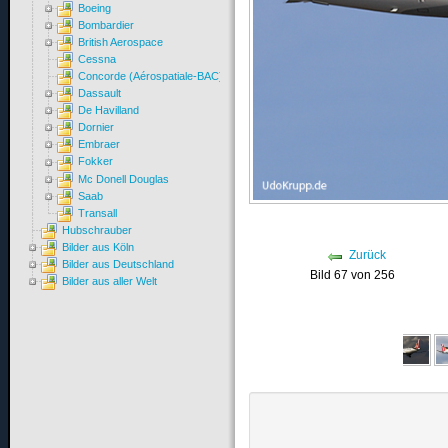
Boeing
Bombardier
British Aerospace
Cessna
Concorde (Aérospatiale-BAC)
Dassault
De Havilland
Dornier
Embraer
Fokker
Mc Donell Douglas
Saab
Transall
Hubschrauber
Bilder aus Köln
Zurück
Bilder aus Deutschland
Bild 67 von 256
Bilder aus aller Welt