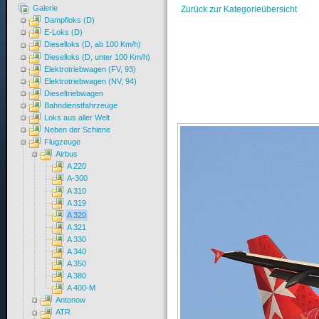
Galerie
Zurück zur Kategorieübersicht
Dampfloks (D)
E-Loks (D)
Dieselloks (D, ab 100 Km/h)
Dieselloks (D, unter 100 Km/h)
Elektrotriebwagen (FV, 93)
Elektrotriebwagen (NV, 94)
Dieseltriebwagen
Bahndienstfahrzeuge
Loks aus aller Welt
Neben der Schiene
Flugzeuge
Airbus
A 220
A-300
A 310
A 319
A 320
A 321
A 330
A 340
A 350
A 380
A 400-M
Antonow
ATR