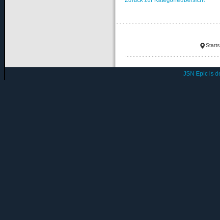
Starts
JSN Epic is 