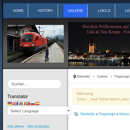
HOME
HISTORY
GALERIE
LOKS D
LO
Startseite
Galerie
Flugzeuge
Suchen
...
Warnung
Translator
JUser: :_load: Fehler beim Laden 
Startseite
»
Flugzeuge
»
Airbu
Alle öffnen
Alle schließen