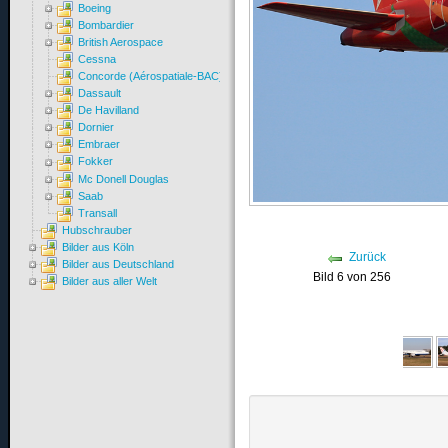
Boeing
Bombardier
British Aerospace
Cessna
Concorde (Aérospatiale-BAC)
Dassault
De Havilland
Dornier
Embraer
Fokker
Mc Donell Douglas
Saab
Transall
Hubschrauber
Bilder aus Köln
Zurück
Bilder aus Deutschland
Bild 6 von 256
Bilder aus aller Welt