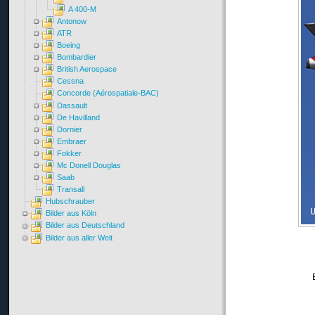
A 400-M
Antonow
ATR
Boeing
Bombardier
British Aerospace
Cessna
Concorde (Aérospatiale-BAC)
Dassault
De Havilland
Dornier
Embraer
Fokker
Mc Donell Douglas
Saab
Transall
Hubschrauber
Bilder aus Köln
Bilder aus Deutschland
Bilder aus aller Welt