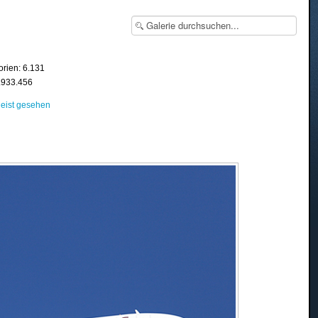
orien: 6.131
8.933.456
eist gesehen