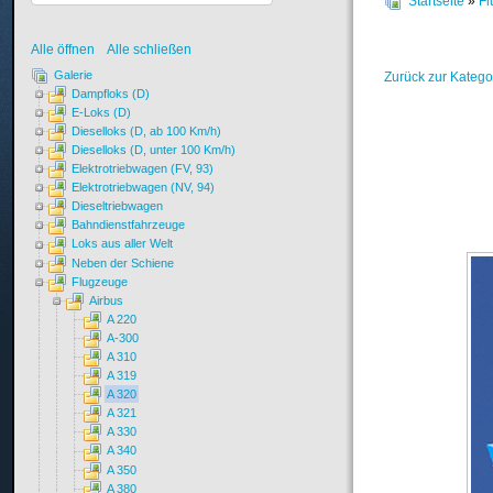
Startseite
»
Fl
Alle öffnen
Alle schließen
Galerie
Zurück zur Katego
Dampfloks (D)
E-Loks (D)
Dieselloks (D, ab 100 Km/h)
Dieselloks (D, unter 100 Km/h)
Elektrotriebwagen (FV, 93)
Elektrotriebwagen (NV, 94)
Dieseltriebwagen
Bahndienstfahrzeuge
Loks aus aller Welt
Neben der Schiene
Flugzeuge
Airbus
A 220
A-300
A 310
A 319
A 320
A 321
A 330
A 340
A 350
A 380