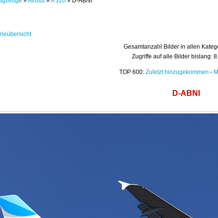
ugzeuge
»
Airbus
»
A 320
» D-ABNI
rieübersicht
Gesamtanzahl Bilder in allen Kateg
Zugriffe auf alle Bilder bislang: 
TOP 600:
Zuletzt hinzugekommen
-
M
D-ABNI