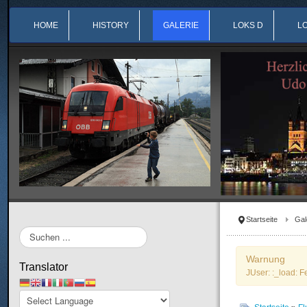
HOME
HISTORY
GALERIE
LOKS D
L
Startseite
Gal
Suchen
...
Warnung
Translator
JUser: :_load: F