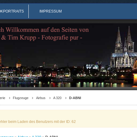
OKPORTRAITS
IMPRESSUM
erie
Flugzeuge
Airbus
A 320
D-ABNI
ehler beim Laden des Benutzers mit der ID: 62