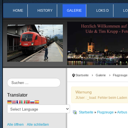
HOME
HISTORY
GALERIE
LOKS D
LO
Startseite
Galerie
Flugzeuge
Suchen
...
Warnung
Translator
JUser: :_load: Fehler beim Laden 
Startseite
»
Flugzeuge
»
Airbu
Alle öffnen
Alle schließen