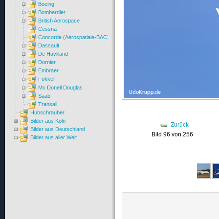
Boeing
Bombardier
British Aerospace
Cessna
Concorde (Aérospatiale-BAC)
Dassault
De Havilland
Dornier
Embraer
Fokker
Mc Donell Douglas
Saab
Transall
Hubschrauber
Bilder aus Köln
Zurück
Bilder aus Deutschland
Bild 96 von 256
Bilder aus aller Welt