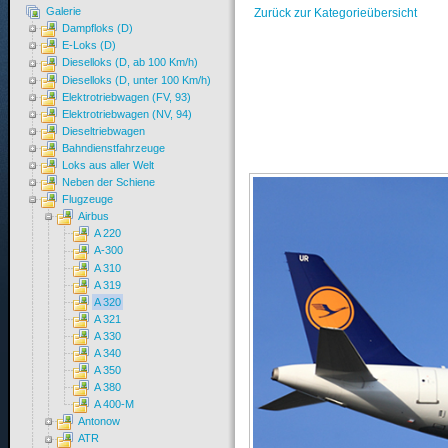
Galerie
Zurück zur Kategorieübersicht
Dampfloks (D)
E-Loks (D)
Dieselloks (D, ab 100 Km/h)
Dieselloks (D, unter 100 Km/h)
Elektrotriebwagen (FV, 93)
Elektrotriebwagen (NV, 94)
Dieseltriebwagen
Bahndienstfahrzeuge
Loks aus aller Welt
Neben der Schiene
Flugzeuge
Airbus
A 220
A-300
A 310
A 319
A 320
A 321
A 330
A 340
A 350
A 380
A 400-M
Antonow
ATR