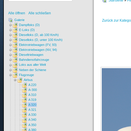
Startseite
»
Fl
Alle öffnen
Alle schließen
Galerie
Zurück zur Katego
Dampfloks (D)
E-Loks (D)
Dieselloks (D, ab 100 Km/h)
Dieselloks (D, unter 100 Km/h)
Elektrotriebwagen (FV, 93)
Elektrotriebwagen (NV, 94)
Dieseltriebwagen
Bahndienstfahrzeuge
Loks aus aller Welt
Neben der Schiene
Flugzeuge
Airbus
A 220
A-300
A 310
A 319
A 320
A 321
A 330
A 340
A 350
A 380