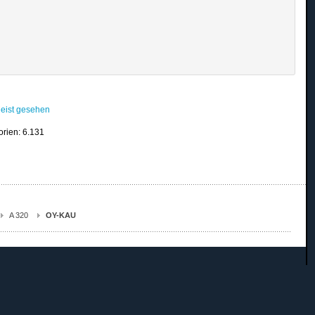
eist gesehen
orien: 6.131
A 320
OY-KAU