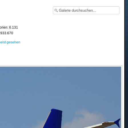
orien: 6.131
8.933.670
eist gesehen