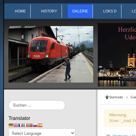
HOME
HISTORY
GALERIE
LOKS D
L
Startseite
Gal
Suchen
...
Warnung
Translator
JUser: :_load: F