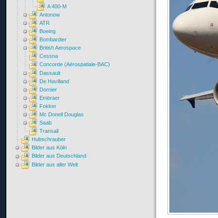
A 400-M
Antonow
ATR
Boeing
Bombardier
British Aerospace
Cessna
Concorde (Aérospatiale-BAC)
Dassault
De Havilland
Dornier
Embraer
Fokker
Mc Donell Douglas
Saab
Transall
Hubschrauber
Bilder aus Köln
Bilder aus Deutschland
Bilder aus aller Welt