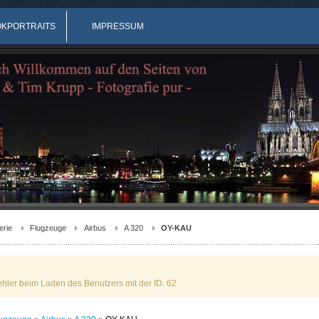
OKPORTRAITS
IMPRESSUM
erie
Flugzeuge
Airbus
A 320
OY-KAU
ehler beim Laden des Benutzers mit der ID: 62