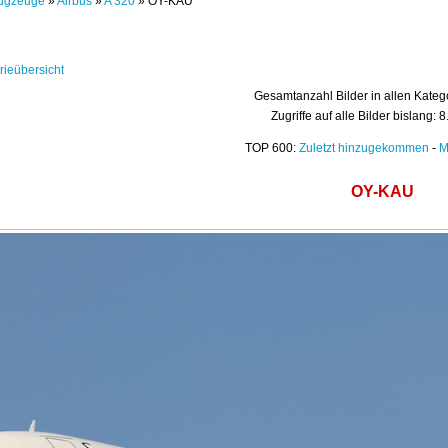
ugzeuge
»
Airbus
»
A 320
» OY-KAU
rieübersicht
Gesamtanzahl Bilder in allen Kateg
Zugriffe auf alle Bilder bislang: 
TOP 600:
Zuletzt hinzugekommen
-
M
OY-KAU