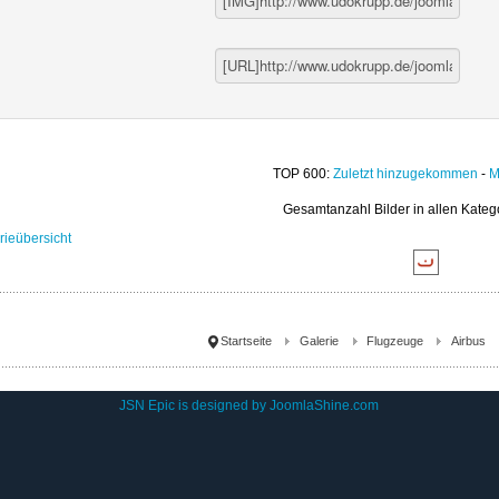
TOP 600:
Zuletzt hinzugekommen
-
M
Gesamtanzahl Bilder in allen Kateg
rieübersicht
Startseite
Galerie
Flugzeuge
Airbus
JSN Epic is designed by
JoomlaShine.com