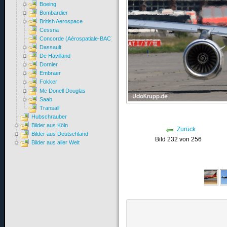
Boeing
Bombardier
British Aerospace
Cessna
Concorde (Aérospatiale-BAC)
Dassault
De Havilland
Dornier
Embraer
Fokker
Mc Donell Douglas
Saab
Transall
Hubschrauber
Bilder aus Köln
Zurück
Bilder aus Deutschland
Bild 232 von 256
Bilder aus aller Welt