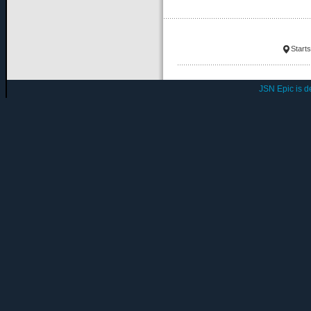
Starts
JSN Epic is 