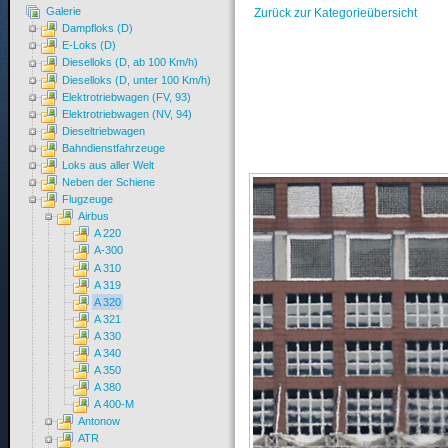
Galerie
Zurück zur Kategorieübersicht
Dampfloks (D)
E-Loks (D)
Dieselloks (D, ab 100 Km/h)
Dieselloks (D, unter 100 Km/h)
Elektrotriebwagen (FV, 93)
Elektrotriebwagen (NV, 94)
Dieseltriebwagen
Bahndienstfahrzeuge
Loks aus aller Welt
Neben der Schiene
Flugzeuge
Airbus
A 220
A-300
A 310
A 319
A 320
A 321
A 330
A 340
A 350
A 380
A 400-M
Antonow
ATR