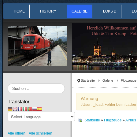
HOME
HISTORY
GALERIE
LOKS D
LO
Startseite
Galerie
Flugzeuge
Suchen
...
Warnung
Translator
JUser: :_load: Fehler beim Laden 
Startseite
»
Flugzeuge
»
Airbu
Alle öffnen
Alle schließen