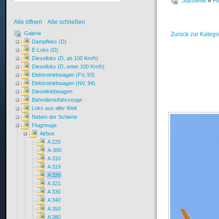
Startseite
»
Fl
Alle öffnen
Alle schließen
Galerie
Zurück zur Katego
Dampfloks (D)
E-Loks (D)
Dieselloks (D, ab 100 Km/h)
Dieselloks (D, unter 100 Km/h)
Elektrotriebwagen (FV, 93)
Elektrotriebwagen (NV, 94)
Dieseltriebwagen
Bahndienstfahrzeuge
Loks aus aller Welt
Neben der Schiene
Flugzeuge
Airbus
A 220
A-300
A 310
A 319
A 320
A 321
A 330
A 340
A 350
A 380