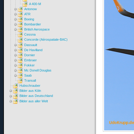
A 400-M
Antonow
ATR
Boeing
Bombardier
British Aerospace
Cessna
Concorde (Aérospatiale-BAC)
Dassault
De Havilland
Dornier
Embraer
Fokker
Mc Donell Douglas
Saab
Transall
Hubschrauber
Bilder aus Köln
Bilder aus Deutschland
Bilder aus aller Welt