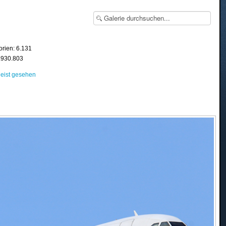
orien: 6.131
8.930.803
eist gesehen