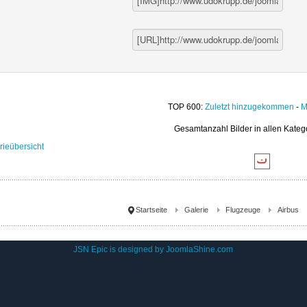
TOP 600:
Zuletzt hinzugekommen
-
M
Gesamtanzahl Bilder in allen Kateg
rieübersicht
Startseite
Galerie
Flugzeuge
Airbus
JSN Epic is designed by
JoomlaShine.com