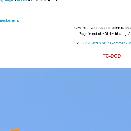
ugzeuge
»
Airbus
»
A 320
» TC-DCD
rieübersicht
Gesamtanzahl Bilder in allen Kateg
Zugriffe auf alle Bilder bislang: 
TOP 600:
Zuletzt hinzugekommen
-
M
TC-DCD