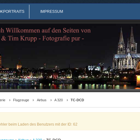
OKPORTRAITS
IMPRESSUM
erie
Flugzeuge
Airbus
A 320
TC-DCD
ehler beim Laden des Benutzers mit der ID: 62