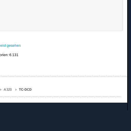
eist gesehen
orien: 6.131
A 320
TC-DCD