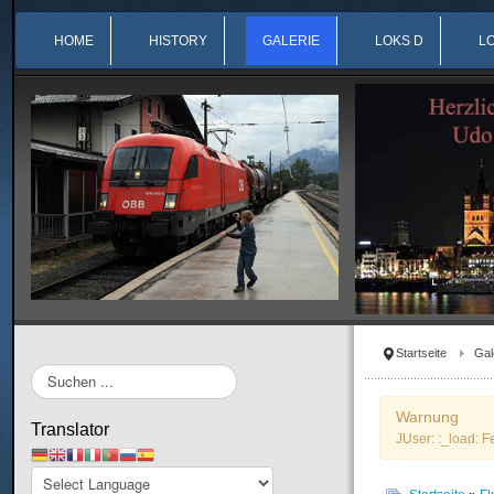
HOME
HISTORY
GALERIE
LOKS D
L
Startseite
Gal
Suchen
...
Warnung
Translator
JUser: :_load: F