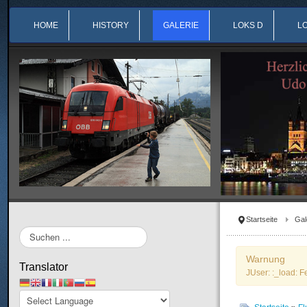
HOME
HISTORY
GALERIE
LOKS D
L
Startseite
Gal
Suchen
...
Warnung
Translator
JUser: :_load: F