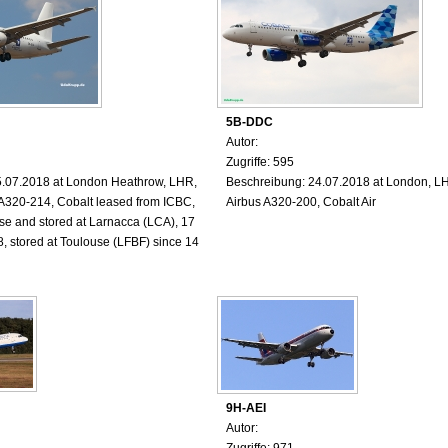
5B-DDC
Autor:
Zugriffe: 595
5.07.2018 at London Heathrow, LHR,
Beschreibung: 24.07.2018 at London, L
A320-214, Cobalt leased from ICBC,
Airbus A320-200, Cobalt Air
se and stored at Larnacca (LCA), 17
, stored at Toulouse (LFBF) since 14
9H-AEI
Autor:
Zugriffe: 971