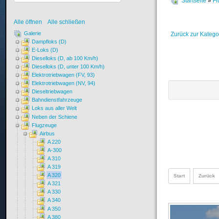
Startseite
»
Fl
Alle öffnen
Alle schließen
Galerie
Zurück zur Katego
Dampfloks (D)
E-Loks (D)
Dieselloks (D, ab 100 Km/h)
Dieselloks (D, unter 100 Km/h)
Elektrotriebwagen (FV, 93)
Elektrotriebwagen (NV, 94)
Dieseltriebwagen
Bahndienstfahrzeuge
Loks aus aller Welt
Neben der Schiene
Flugzeuge
Airbus
A 220
A-300
A 310
A 319
A 320
Start
Zurück
A 321
A 330
A 340
A 350
A 380