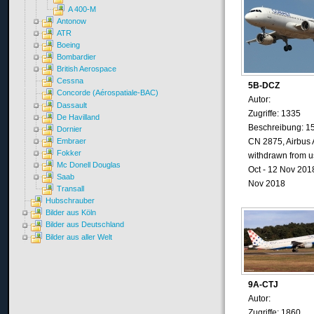
A 400-M
Antonow
ATR
Boeing
Bombardier
British Aerospace
Cessna
5B-DCZ
Concorde (Aérospatiale-BAC)
Autor:
Dassault
Zugriffe: 1335
De Havilland
Beschreibung: 1
Dornier
Embraer
CN 2875, Airbus 
Fokker
withdrawn from u
Mc Donell Douglas
Oct - 12 Nov 2018
Saab
Nov 2018
Transall
Hubschrauber
Bilder aus Köln
Bilder aus Deutschland
Bilder aus aller Welt
9A-CTJ
Autor:
Zugriffe: 1860