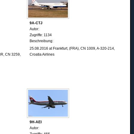
9A-CTJ
Autor:
Zugriffe: 1134
Beschreibung:
25.08.2016 at Frankfurt, (FRA), CN 1009, A-320-214,
HR, CN 3259,
Croatia Airlines
9H-AEI
Autor:
Zugriffe: 466