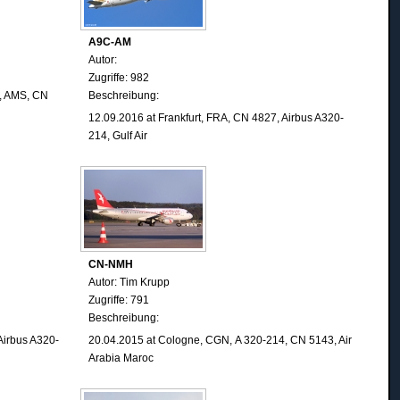
A9C-AM
Autor:
Zugriffe: 982
m, AMS, CN
Beschreibung:
12.09.2016 at Frankfurt, FRA, CN 4827, Airbus A320-
214, Gulf Air
CN-NMH
Autor: Tim Krupp
Zugriffe: 791
Beschreibung:
Airbus A320-
20.04.2015
at Cologne, CGN,
A 320-214, CN 5143, Air
Arabia Maroc