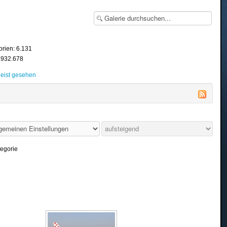
orien: 6.131
8.932.678
eist gesehen
tegorie