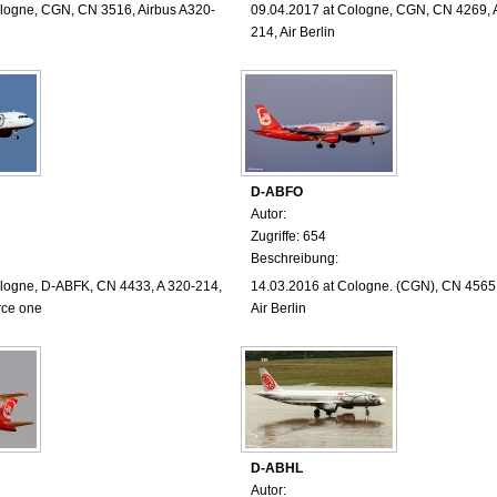
ologne
, CGN, CN 3516, Airbus A320-
09.04.2017
at Cologne
, CGN, CN 4269, 
214, Air Berlin
D-ABFO
Autor:
Zugriffe: 654
Beschreibung:
ologne
, D-ABFK, CN 4433, A 320-214,
14.03.2016
at Cologne.
(CGN), CN 4565,
rce one
Air Berlin
D-ABHL
Autor: