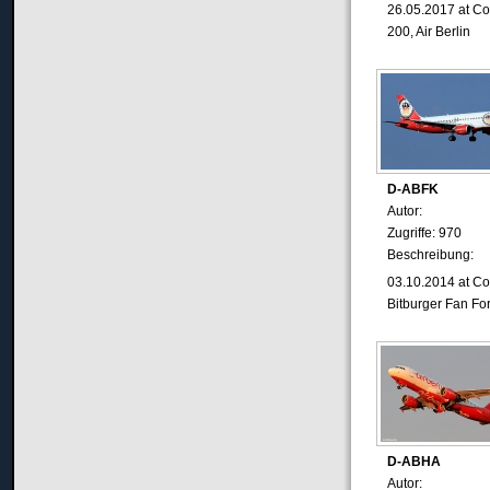
26.05.2017
at C
200, Air Berlin
D-ABFK
Autor:
Zugriffe: 970
Beschreibung:
03.10.2014
at C
Bitburger Fan Fo
D-ABHA
Autor: