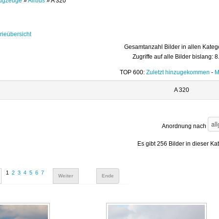
ugzeuge
»
Airbus
» A 320
rieübersicht
Gesamtanzahl Bilder in allen Kateg
Zugriffe auf alle Bilder bislang: 
TOP 600:
Zuletzt hinzugekommen
-
M
A 320
Anordnung nach
Es gibt 256 Bilder in dieser Ka
1
2
3
4
5
6
7
Weiter
Ende