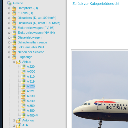
Galerie
Zurück zur Kategorieübersicht
Dampfloks (D)
E-Loks (D)
Dieselloks (D, ab 100 Km/h)
Dieselloks (D, unter 100 Km/h)
Elektrotriebwagen (FV, 93)
Elektrotriebwagen (NV, 94)
Dieseltriebwagen
Bahndienstfahrzeuge
Loks aus aller Welt
Neben der Schiene
Flugzeuge
Airbus
A 220
A-300
A 310
A 319
A 320
A 321
A 330
A 340
A 350
A 380
A 400-M
Antonow
ATR