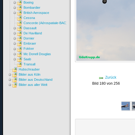
Boeing
Bombardier
British Aerospace
Cessna
Concorde (Aérospatiale-BAC)
Dassault
De Havilland
Dornier
Embraer
Fokker
Mc Donell Douglas
Saab
Transall
Hubschrauber
Bilder aus Köln
Zurück
Bilder aus Deutschland
Bild 180 von 256
Bilder aus aller Welt