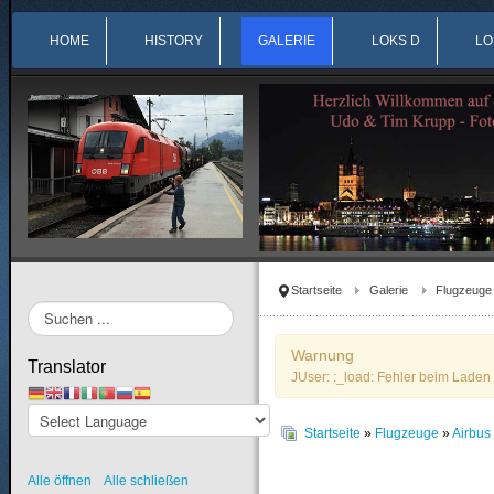
HOME
HISTORY
GALERIE
LOKS D
LO
Startseite
Galerie
Flugzeuge
Suchen
...
Warnung
Translator
JUser: :_load: Fehler beim Laden 
Startseite
»
Flugzeuge
»
Airbu
Alle öffnen
Alle schließen