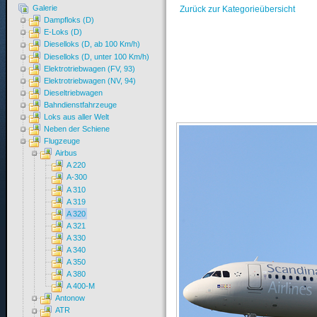
Galerie
Zurück zur Kategorieübersicht
Dampfloks (D)
E-Loks (D)
Dieselloks (D, ab 100 Km/h)
Dieselloks (D, unter 100 Km/h)
Elektrotriebwagen (FV, 93)
Elektrotriebwagen (NV, 94)
Dieseltriebwagen
Bahndienstfahrzeuge
Loks aus aller Welt
Neben der Schiene
Flugzeuge
Airbus
A 220
A-300
A 310
A 319
A 320
A 321
A 330
A 340
A 350
A 380
A 400-M
Antonow
ATR