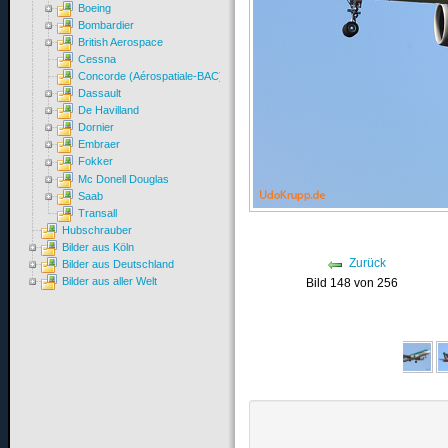
Boeing
Bombardier
British Aerospace
Cessna
Concorde (Aérospatiale-BAC)
Dassault
De Havilland
Dornier
Embraer
Fokker
Mc Donell Douglas
Saab
Transall
Hubschrauber
Bilder aus Köln
Zurück
Bilder aus Deutschland
Bilder aus aller Welt
Bild 148 von 256