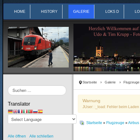
HOME
HISTORY
GALERIE
LOKS D
LO
Startseite
Galerie
Flugzeuge
Suchen
...
Warnung
Translator
JUser: :_load: Fehler beim Laden 
Startseite
»
Flugzeuge
»
Airbu
Alle öffnen
Alle schließen