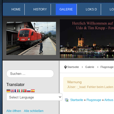
HOME
HISTORY
GALERIE
LOKS D
LO
Startseite
Galerie
Flugzeuge
Suchen
...
Warnung
Translator
JUser: :_load: Fehler beim Laden 
Startseite
»
Flugzeuge
»
Airbu
Alle öffnen
Alle schließen