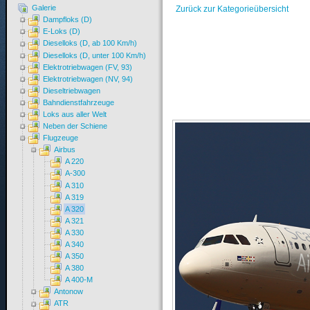
Galerie
Zurück zur Kategorieübersicht
Dampfloks (D)
E-Loks (D)
Dieselloks (D, ab 100 Km/h)
Dieselloks (D, unter 100 Km/h)
Elektrotriebwagen (FV, 93)
Elektrotriebwagen (NV, 94)
Dieseltriebwagen
Bahndienstfahrzeuge
Loks aus aller Welt
Neben der Schiene
Flugzeuge
Airbus
A 220
A-300
A 310
A 319
A 320
A 321
A 330
A 340
A 350
A 380
A 400-M
Antonow
ATR