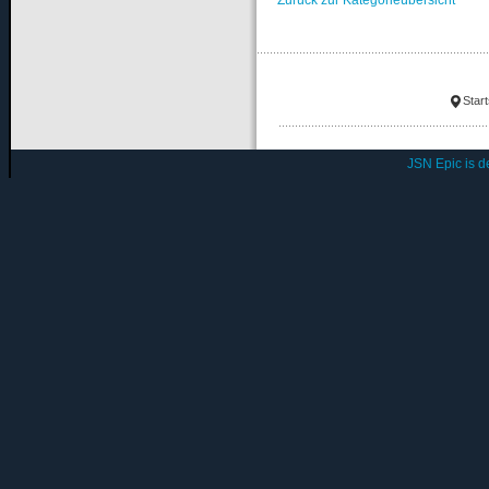
Start
JSN Epic is 