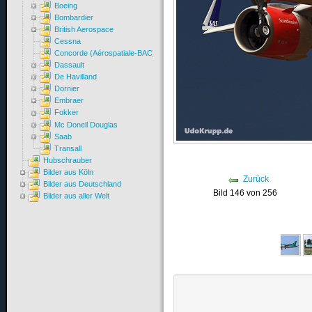
Boeing
Bombardier
British Aerospace
Cessna
Concorde (Aérospatiale-BAC)
Dassault
De Havilland
Dornier
Embraer
Fokker
Mc Donell Douglas
Saab
Transall
Hubschrauber
Bilder aus Köln
Zurück
Bilder aus Deutschland
Bild 146 von 256
Bilder aus aller Welt