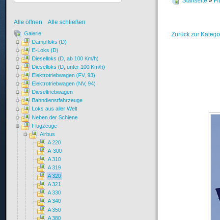
Startseite
»
Fl
Alle öffnen
Alle schließen
Galerie
Zurück zur Katego
Dampfloks (D)
E-Loks (D)
Dieselloks (D, ab 100 Km/h)
Dieselloks (D, unter 100 Km/h)
Elektrotriebwagen (FV, 93)
Elektrotriebwagen (NV, 94)
Dieseltriebwagen
Bahndienstfahrzeuge
Loks aus aller Welt
Neben der Schiene
Flugzeuge
Airbus
A 220
A-300
A 310
A 319
A 320
A 321
A 330
A 340
A 350
A 380