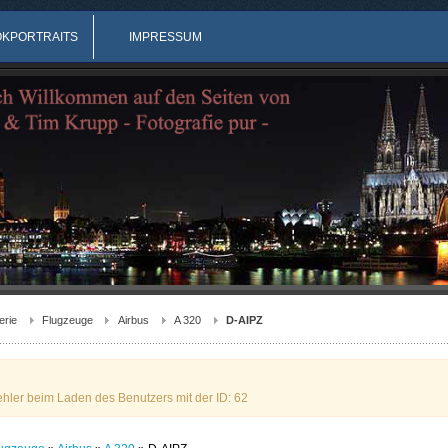
OKPORTRAITS
IMPRESSUM
erie
Flugzeuge
Airbus
A 320
D-AIPZ
ehler beim Laden des Benutzers mit der ID: 62