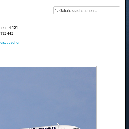
orien: 6.131
8.932.442
eist gesehen