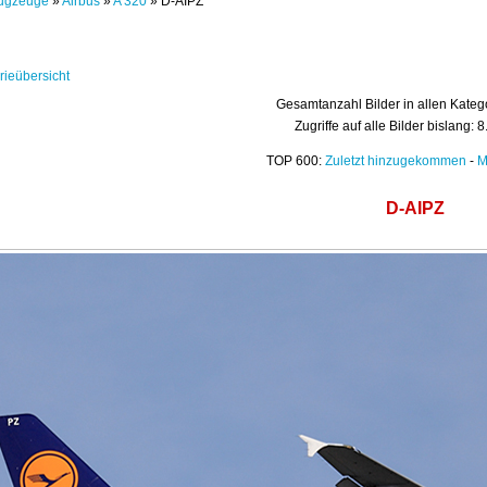
ugzeuge
»
Airbus
»
A 320
» D-AIPZ
rieübersicht
Gesamtanzahl Bilder in allen Kateg
Zugriffe auf alle Bilder bislang: 
TOP 600:
Zuletzt hinzugekommen
-
M
D-AIPZ