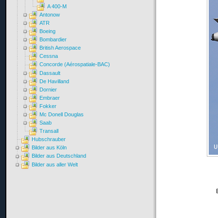
A 400-M
Antonow
ATR
Boeing
Bombardier
British Aerospace
Cessna
Concorde (Aérospatiale-BAC)
Dassault
De Havilland
Dornier
Embraer
Fokker
Mc Donell Douglas
Saab
Transall
Hubschrauber
Bilder aus Köln
Bilder aus Deutschland
Bilder aus aller Welt