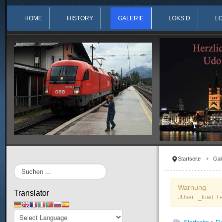
HOME
HISTORY
GALERIE
LOKS D
L
Startseite
Gal
Suchen
...
Warnung
Translator
JUser: :_load: F