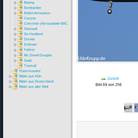
Boeing
Bombardier
British Aerospace
Cessna
Concorde (Aérospatiale-BAC)
Dassault
De Havilland
Dornier
Embraer
Fokker
Mc Donell Douglas
Saab
Transall
Hubschrauber
Bilder aus Köln
Zurück
Bilder aus Deutschland
Bild 69 von 256
Bilder aus aller Welt