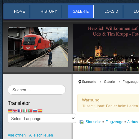
HOME
HISTORY
GALERIE
LOKS D
LO
Startseite
Galerie
Flugzeuge
Suchen
...
Warnung
Translator
JUser: :_load: Fehler beim Laden 
Startseite
»
Flugzeuge
»
Airbu
Alle öffnen
Alle schließen