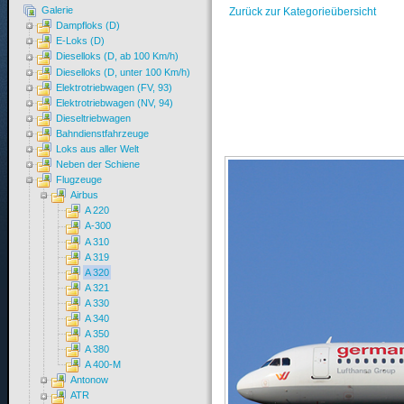
Galerie
Zurück zur Kategorieübersicht
Dampfloks (D)
E-Loks (D)
Dieselloks (D, ab 100 Km/h)
Dieselloks (D, unter 100 Km/h)
Elektrotriebwagen (FV, 93)
Elektrotriebwagen (NV, 94)
Dieseltriebwagen
Bahndienstfahrzeuge
Loks aus aller Welt
Neben der Schiene
Flugzeuge
Airbus
A 220
A-300
A 310
A 319
A 320
A 321
A 330
A 340
A 350
A 380
A 400-M
Antonow
ATR